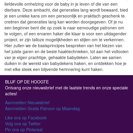
liefdevolle omhelzing voor de baby in je leven of die van een
dierbare. Deze ambacht, dat generaties lang wordt bewaard, bied
je een unieke kans om een persoonlijk en praktisch geschenk te
creëren dat generaties lang kan worden doorgegeven. Of je nu
een beginner bent die op zoek is naar eenvoudige patronen om
te volgen, of een ervaren haker die klaar is voor een uitdagender
project, er zijn talloze mogelijkheden en stijlen om te verkennen.
Hier zullen we de basisprincipes bespreken van het kiezen van
het juiste garen en de beste haaktechnieken, tot aan het voltooien
van je eigen prachtige, gehaakte babydeken. Laten we samen
duiken in de wereld van babydekens haken, en ontdekken hoe je
met elke steek een blijvende herinnering kunt haken.
BLIJF OP DE HOOGTE
Ontvang onze nieuwsbrief met de laatste trends en onze speciale
acties!
Aanmelden Nieuwsbrief
Aanmelden Gratis Patroon op Maandag
Like ons op Facebook
Volg ons op Twitter
Pin ons op Pinterest