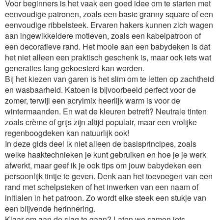
Voor beginners is het vaak een goed idee om te starten met
eenvoudige patronen, zoals een basic granny square of een
eenvoudige ribbelsteek. Ervaren hakers kunnen zich wagen
aan ingewikkeldere motieven, zoals een kabelpatroon of
een decoratieve rand. Het mooie aan een babydeken is dat
het niet alleen een praktisch geschenk is, maar ook iets wat
generaties lang gekoesterd kan worden.
Bij het kiezen van garen is het slim om te letten op zachtheid
en wasbaarheid. Katoen is bijvoorbeeld perfect voor de
zomer, terwijl een acrylmix heerlijk warm is voor de
wintermaanden. En wat de kleuren betreft? Neutrale tinten
zoals crème of grijs zijn altijd populair, maar een vrolijke
regenboogdeken kan natuurlijk ook!
In deze gids deel ik niet alleen de basisprincipes, zoals
welke haaktechnieken je kunt gebruiken en hoe je je werk
afwerkt, maar geef ik je ook tips om jouw babydeken een
persoonlijk tintje te geven. Denk aan het toevoegen van een
rand met schelpsteken of het inwerken van een naam of
initialen in het patroon. Zo wordt elke steek een stukje van
een blijvende herinnering.
Klaar om aan de slag te gaan? Laten we samen iets