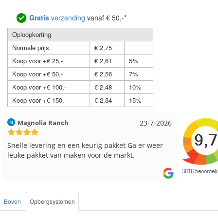
Gratis
verzending
vanaf € 50,-*
Oploopkorting
Normale prijs
€ 2,75
Koop voor +€ 25,-
€ 2,61
5%
Koop voor +€ 50,-
€ 2,56
7%
Koop voor +€ 100,-
€ 2,48
10%
Koop voor +€ 150,-
€ 2,34
15%
Magnolia Ranch
23-7-2026
Hilde uit 
Snelle levering en een keurig pakket Ga er weer
Reeds me
leuke pakket van maken voor de markt.
besteld, a
Boven
Opbergsystemen