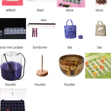
wikkel
blad
doos
doos
oos met potjes
borduren
tas
tas
houder
houder
houder