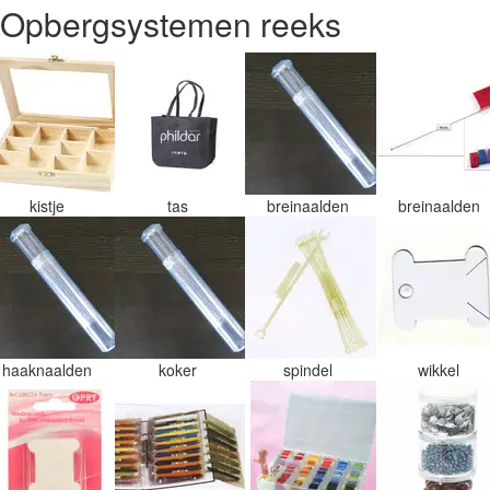
Opbergsystemen reeks
kistje
tas
breinaalden
breinaalden
haaknaalden
koker
spindel
wikkel