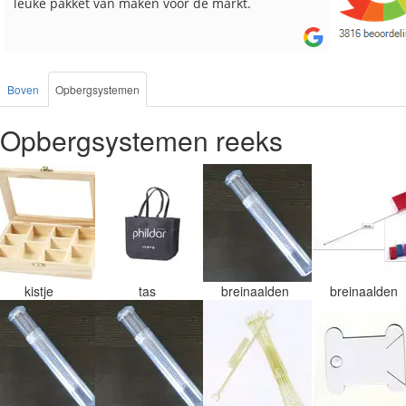
leuke pakket van maken voor de markt.
besteld, a
Boven
Opbergsystemen
Opbergsystemen reeks
kistje
tas
breinaalden
breinaalden