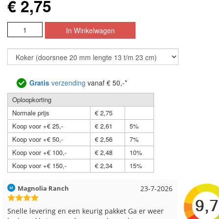
€ 2,75
Gratis
verzending
vanaf € 50,-*
Oploopkorting
Normale prijs
€ 2,75
Koop voor +€ 25,-
€ 2,61
5%
Koop voor +€ 50,-
€ 2,56
7%
Koop voor +€ 100,-
€ 2,48
10%
Koop voor +€ 150,-
€ 2,34
15%
Magnolia Ranch
23-7-2026
Hilde uit 
Snelle levering en een keurig pakket Ga er weer
Reeds me