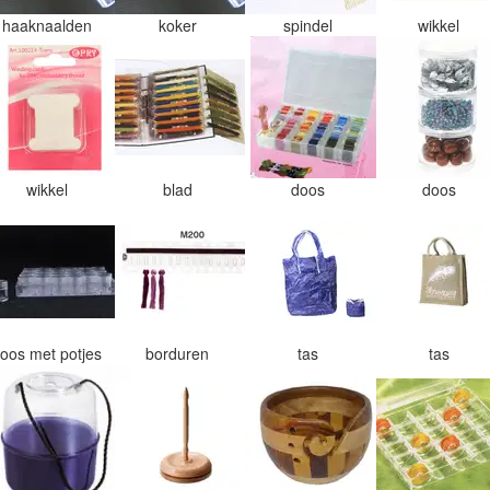
haaknaalden
koker
spindel
wikkel
wikkel
blad
doos
doos
oos met potjes
borduren
tas
tas