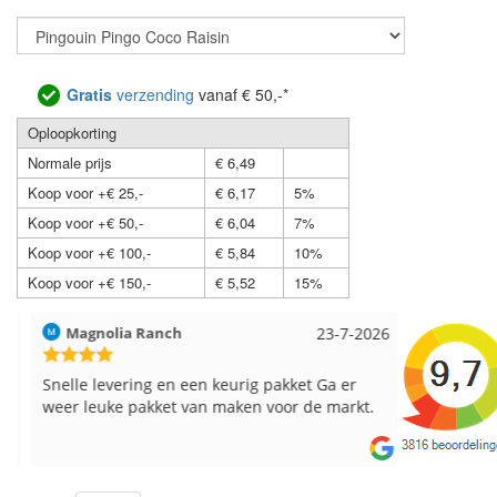
Gratis
verzending
vanaf € 50,-*
Oploopkorting
Normale prijs
€ 6,49
Koop voor +€ 25,-
€ 6,17
5%
Koop voor +€ 50,-
€ 6,04
7%
Koop voor +€ 100,-
€ 5,84
10%
Koop voor +€ 150,-
€ 5,52
15%
Magnolia Ranch
23-7-2026
Hilde uit L
Snelle levering en een keurig pakket Ga er
Reeds meer
weer leuke pakket van maken voor de markt.
breinaalden
de service.