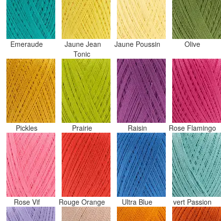
Emeraude
Jaune Jean
Jaune Poussin
Olive
Tonic
Pickles
Prairie
Raisin
Rose Flamingo
Rose Vif
Rouge Orange
Ultra Blue
vert Passion