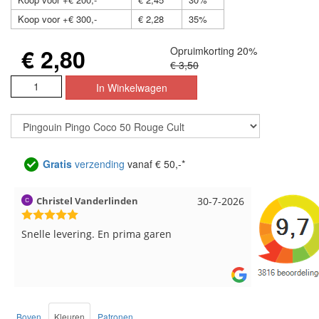
Koop voor +€ 300,-
€ 2,28
35%
€ 2,80
Opruimkorting 20%
€ 3,50
Gratis
verzending
vanaf € 50,-*
Christel Vanderlinden
30-7-2026
Magnoli
Snelle levering. En prima garen
Snelle leve
weer leuke
Boven
Kleuren
Patronen