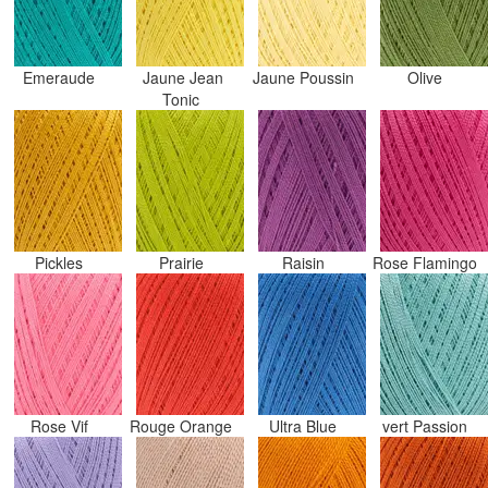
Emeraude
Jaune Jean
Jaune Poussin
Olive
Tonic
Pickles
Prairie
Raisin
Rose Flamingo
Rose Vif
Rouge Orange
Ultra Blue
vert Passion