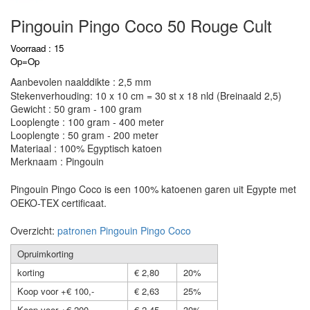
Pingouin Pingo Coco 50 Rouge Cult
Voorraad : 15
Op=Op
Aanbevolen naalddikte : 2,5 mm
Stekenverhouding: 10 x 10 cm = 30 st x 18 nld (Breinaald 2,5)
Gewicht : 50 gram - 100 gram
Looplengte : 100 gram - 400 meter
Looplengte : 50 gram - 200 meter
Materiaal : 100% Egyptisch katoen
Merknaam : Pingouin
Pingouin Pingo Coco is een 100% katoenen garen uit Egypte met
OEKO-TEX certificaat.
Overzicht:
patronen Pingouin Pingo Coco
Opruimkorting
korting
€ 2,80
20%
Koop voor +€ 100,-
€ 2,63
25%
Koop voor +€ 200,-
€ 2,45
30%