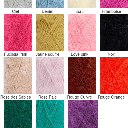
Ciel
Denim
Ecru
Framboise
Fuchsia Pink
Jaune soufre
Love pink
Noir
Rose des Sables
Rose Pale
Rouge Cuivre
Rouge Orange