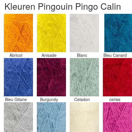
Kleuren Pingouin Pingo Calin
Abricot
Anisade
Blanc
Bleu Canard
Bleu Gitane
Burgundy
Celadon
cerise