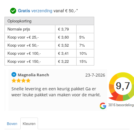
Gratis
verzending
vanaf € 50,-*
Oploopkorting
Normale prijs
€ 3,79
Koop voor +€ 25,-
€ 3,60
5%
Koop voor +€ 50,-
€ 3,52
7%
Koop voor +€ 100,-
€ 3,41
10%
Koop voor +€ 150,-
€ 3,22
15%
Magnolia Ranch
23-7-2026
Hilde uit L
Snelle levering en een keurig pakket Ga er
Reeds meer
weer leuke pakket van maken voor de markt.
breinaalden
de service.
Boven
Kleuren