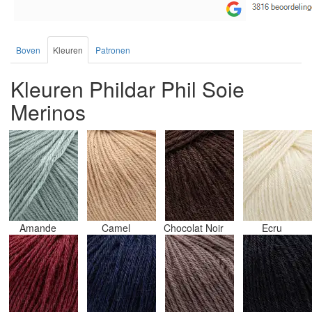
Boven
Kleuren
Patronen
Kleuren Phildar Phil Soie
Merinos
Amande
Camel
Chocolat Noir
Ecru