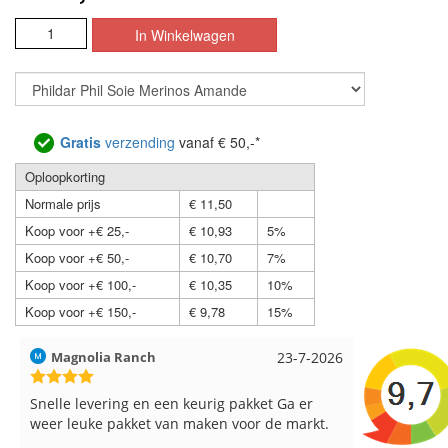
Gratis
verzending
vanaf € 50,-*
Oploopkorting
Normale prijs
€ 11,50
Koop voor +€ 25,-
€ 10,93
5%
Koop voor +€ 50,-
€ 10,70
7%
Koop voor +€ 100,-
€ 10,35
10%
Koop voor +€ 150,-
€ 9,78
15%
Magnolia Ranch
23-7-2026
Hilde uit L
Snelle levering en een keurig pakket Ga er
Reeds meer
weer leuke pakket van maken voor de markt.
breinaalden
de service.