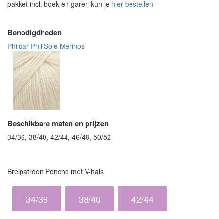
pakket incl. boek en garen kun je
hier bestellen
Benodigdheden
Phildar Phil Soie Merinos
Beschikbare maten en prijzen
34/36, 38/40, 42/44, 46/48, 50/52
Breipatroon Poncho met V-hals
34/36
38/40
42/44