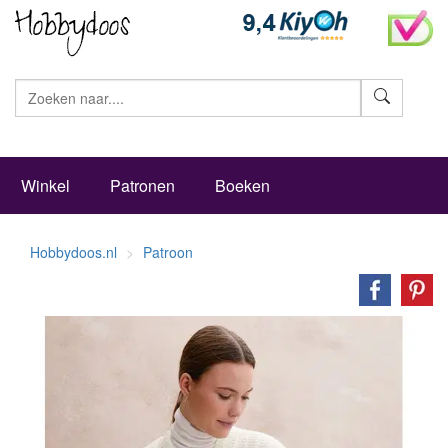
Zoeke
Winkel
Patronen
Boeken
Hobbydoos.nl
Patroon