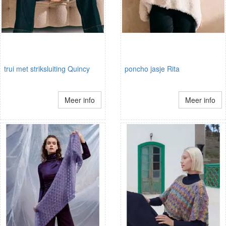
trui met striksluiting Quincy
poncho jasje Rita
Meer info
Meer info