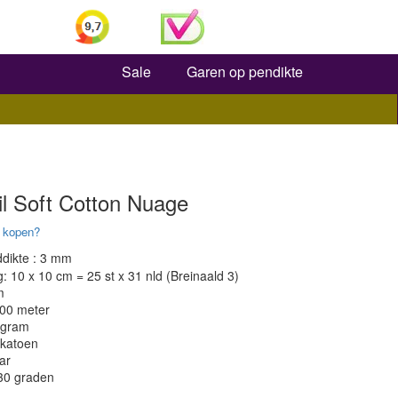
Zoeken
Sale
Garen op pendikte
il Soft Cotton Nuage
 kopen?
dikte : 3 mm
 10 x 10 cm = 25 st x 31 nld (Breinaald 3)
m
200 meter
 gram
 katoen
ar
 30 graden