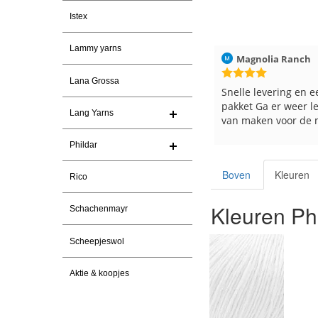
Istex
Lammy yarns
ren
Christel Vanderlinden
30-7-2026
Magnolia Ranch
Lana Grossa
Snelle levering. En prima garen
Snelle levering en e
pakket Ga er weer l
Lang Yarns
van maken voor de 
les
Phildar
e
Boven
Kleuren
Rico
Kleuren Phi
Schachenmayr
Scheepjeswol
Aktie & koopjes