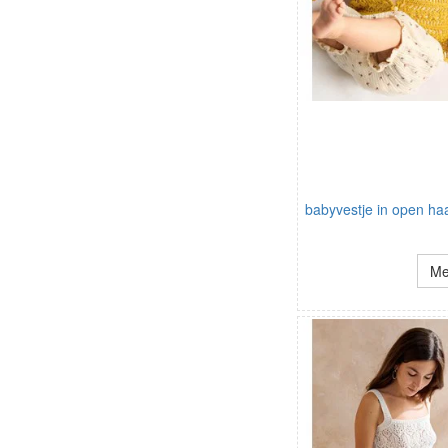
babyvestje in open h
Me