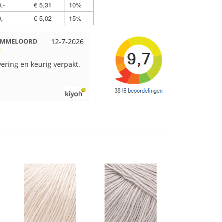
,-
€ 5,31
10%
,-
€ 5,02
15%
 EMMELOORD
12-7-2026
Nell uit Beuningen
12-7-2026
vering en keurig verpakt.
Goed verpakt en snelgeleverd