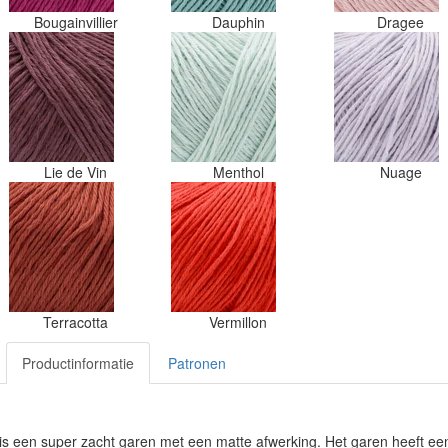
Bougainvillier
Dauphin
Dragee
Lie de Vin
Menthol
Nuage
Terracotta
Vermillon
Productinformatie
Patronen
n is een super zacht garen met een matte afwerking. Het garen heeft een