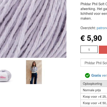
Phildar Phil Soft
afwerking. Het ga
lichtheid voor ee
maken.
Overzicht:
patron
€ 5,90
Gratis
ver
Oploopkorting
Normale prijs
Koop voor +€ 25,
Koop voor +€ 50,