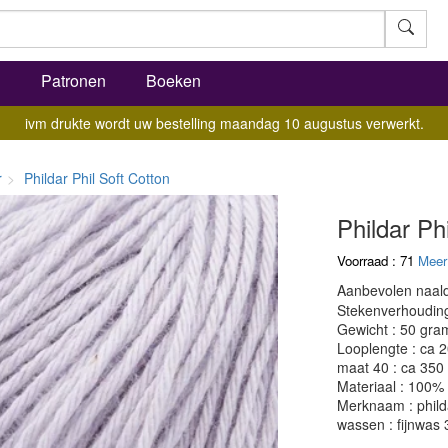
l
Patronen
Boeken
ivm drukte wordt uw bestelling maandag 10 augustus verwerkt.
r
Phildar Phil Soft Cotton
Phildar Ph
Voorraad : 71
Meer
Aanbevolen naald
Stekenverhouding:
Gewicht : 50 gra
Looplengte : ca 
maat 40 : ca 350
Materiaal : 100%
Merknaam : phild
wassen : fijnwas