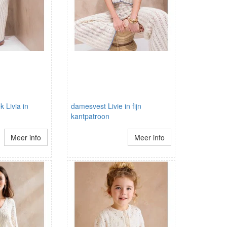
k Livia in
damesvest Livie in fijn
kantpatroon
Meer info
Meer info