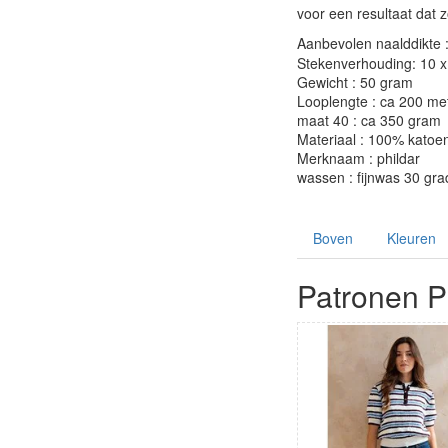
voor een resultaat dat
Aanbevolen naalddikte 
Stekenverhouding: 10 x 
Gewicht : 50 gram
Looplengte : ca 200 me
maat 40 : ca 350 gram
Materiaal : 100% katoe
Merknaam : phildar
wassen : fijnwas 30 gr
Boven
Kleuren
Patronen Ph