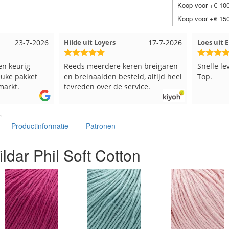
Koop voor +€ 100
Koop voor +€ 150
23-7-2026
Hilde uit Loyers
17-7-2026
Loes uit
en keurig
Reeds meerdere keren breigaren
Snelle le
euke pakket
en breinaalden besteld, altijd heel
Top.
markt.
tevreden over de service.
Productinformatie
Patronen
ldar Phil Soft Cotton