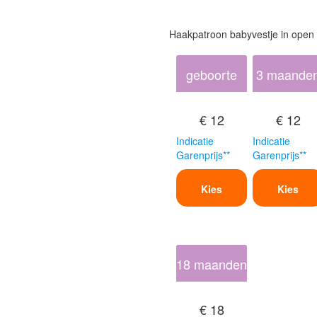
Haakpatroon babyvestje in open
geboorte
3 maande
€ 12
€ 12
Indicatie
Indicatie
Garenprijs**
Garenprijs**
Kies
Kies
18 maanden
€ 18