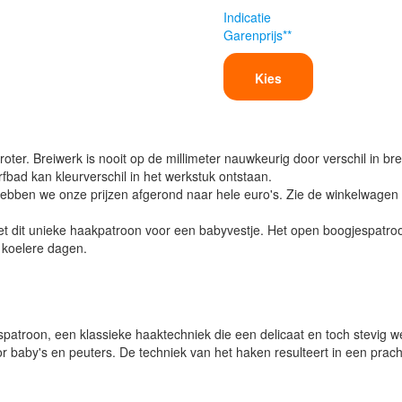
Indicatie
Garenprijs**
Kies
oter. Breiwerk is nooit op de millimeter nauwkeurig door verschil in bre
verfbad kan kleurverschil in het werkstuk ontstaan.
ben we onze prijzen afgerond naar hele euro's. Zie de winkelwagen vo
it unieke haakpatroon voor een babyvestje. Het open boogjespatroon z
 koelere dagen.
atroon, een klassieke haaktechniek die een delicaat en toch stevig wee
or baby's en peuters. De techniek van het haken resulteert in een prach