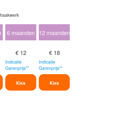
 haakwerk
n
6 maanden
12 maanden
€ 12
€ 18
Indicatie
Indicatie
Garenprijs**
Garenprijs**
Kies
Kies