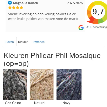
Magnolia Ranch
23-7-2026
Hilde uit L
Snelle levering en een keurig pakket Ga er
Reeds meer
weer leuke pakket van maken voor de markt.
breinaalden
de service.
Boven
Kleuren
Patronen
Kleuren Phildar Phil Mosaique
(op=op)
Gris Chine
Naturel
Navy