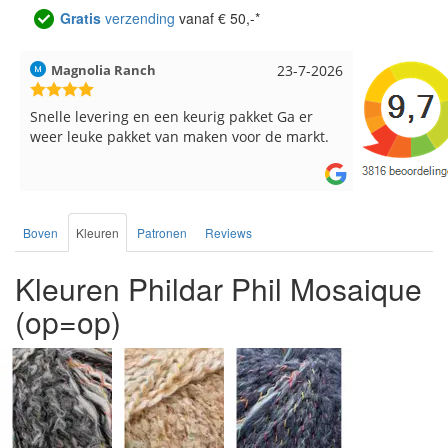
Gratis
verzending
vanaf € 50,-*
Magnolia Ranch
23-7-2026
Hilde uit L
Snelle levering en een keurig pakket Ga er
Reeds meer
weer leuke pakket van maken voor de markt.
breinaalden
de service.
Boven
Kleuren
Patronen
Reviews
Kleuren Phildar Phil Mosaique
(op=op)