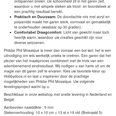
ontspannen breien. De schoonheid zit in het garen zelf,
waardoor u met simpele steken als tricot- en boordsteek al
een prachtig resultaat bereikt.
Praktisch en Duurzaam:
De doordachte mix met acryl en
polyamide maakt het garen sterk, vormvast en gemakkelijk
te onderhouden (wasbaar op 30 graden).
Comfortabel Draagcomfort:
Licht van gewicht maar toch
heerlijk warm, waardoor uw creaties geschikt zijn voor
diverse seizoenen.
Phildar Phil Mosaique is meer dan zomaar een bol wol; het is een
uitnodiging om iets werkelijk unieks te creëren. Een garen dat het
plezier van het maakproces combineert met de trots van een
adembenemend eindresultaat. Wij nodigen u van harte uit om de
magie van dit garen zelf te ervaren. Kies uw favoriete kleur op
Hobbydoos.nl en laat u inspireren door de prachtige
mogelijkheden van Phildar Phil Mosaique. Uw volgende
lievelingsproject wacht op u.
Beschikbaar in onze webshop met snelle levering in Nederland en
België.
Aanbevolen naalddikte : 5 mm
Stekenverhouding: 10 x 10 cm = 13 st x 19 nld (Breinaald 5)