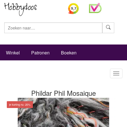
Zoeke
Winkel
Patronen
Boeken
Toggl
naviga
Phildar Phil Mosaique
je korting nu -20%