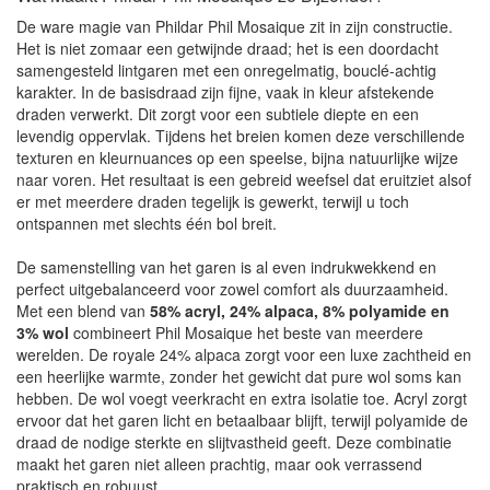
De ware magie van Phildar Phil Mosaique zit in zijn constructie.
Het is niet zomaar een getwijnde draad; het is een doordacht
samengesteld lintgaren met een onregelmatig, bouclé-achtig
karakter. In de basisdraad zijn fijne, vaak in kleur afstekende
draden verwerkt. Dit zorgt voor een subtiele diepte en een
levendig oppervlak. Tijdens het breien komen deze verschillende
texturen en kleurnuances op een speelse, bijna natuurlijke wijze
naar voren. Het resultaat is een gebreid weefsel dat eruitziet alsof
er met meerdere draden tegelijk is gewerkt, terwijl u toch
ontspannen met slechts één bol breit.
De samenstelling van het garen is al even indrukwekkend en
perfect uitgebalanceerd voor zowel comfort als duurzaamheid.
Met een blend van
58% acryl, 24% alpaca, 8% polyamide en
3% wol
combineert Phil Mosaique het beste van meerdere
werelden. De royale 24% alpaca zorgt voor een luxe zachtheid en
een heerlijke warmte, zonder het gewicht dat pure wol soms kan
hebben. De wol voegt veerkracht en extra isolatie toe. Acryl zorgt
ervoor dat het garen licht en betaalbaar blijft, terwijl polyamide de
draad de nodige sterkte en slijtvastheid geeft. Deze combinatie
maakt het garen niet alleen prachtig, maar ook verrassend
praktisch en robuust.