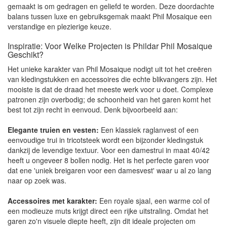
gemaakt is om gedragen en geliefd te worden. Deze doordachte
balans tussen luxe en gebruiksgemak maakt Phil Mosaique een
verstandige en plezierige keuze.
Inspiratie: Voor Welke Projecten is Phildar Phil Mosaique
Geschikt?
Het unieke karakter van Phil Mosaique nodigt uit tot het creëren
van kledingstukken en accessoires die echte blikvangers zijn. Het
mooiste is dat de draad het meeste werk voor u doet. Complexe
patronen zijn overbodig; de schoonheid van het garen komt het
best tot zijn recht in eenvoud. Denk bijvoorbeeld aan:
Elegante truien en vesten:
Een klassiek raglanvest of een
eenvoudige trui in tricotsteek wordt een bijzonder kledingstuk
dankzij de levendige textuur. Voor een damestrui in maat 40/42
heeft u ongeveer 8 bollen nodig. Het is het perfecte garen voor
dat ene 'uniek breigaren voor een damesvest' waar u al zo lang
naar op zoek was.
Accessoires met karakter:
Een royale sjaal, een warme col of
een modieuze muts krijgt direct een rijke uitstraling. Omdat het
garen zo'n visuele diepte heeft, zijn dit ideale projecten om