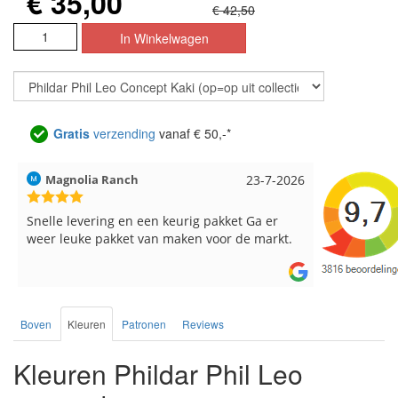
€ 35,00
€ 42,50
Gratis
verzending
vanaf € 50,-*
6
Hilde uit Loyers
17-7-2026
Loes uit 
Reeds meerdere keren breigaren en
Snelle leve
breinaalden besteld, altijd heel tevreden over
de service.
Boven
Kleuren
Patronen
Reviews
Kleuren Phildar Phil Leo