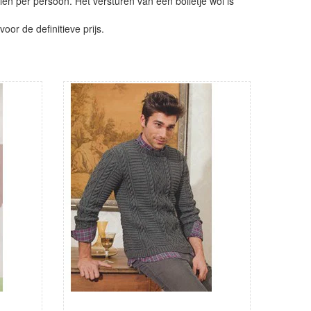
ien per persoon. Het versturen van een bolletje wol is
or de definitieve prijs.