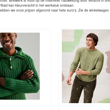
oter. Breiwerk is nooit op de millimeter nauwkeurig door verschil in bre
verfbad kan kleurverschil in het werkstuk ontstaan.
ben we onze prijzen afgerond naar hele euro's. Zie de winkelwagen vo