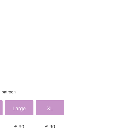
d patroon
Large
XL
€ 90
€ 90