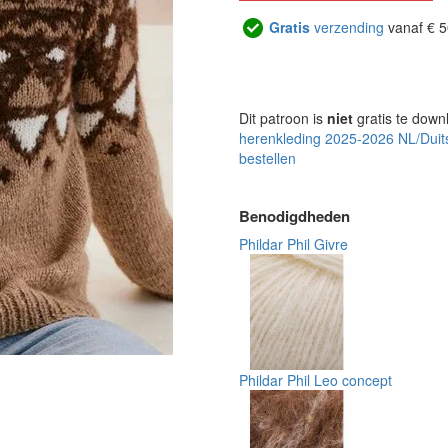
Gratis
verzending
vanaf € 5
Dit patroon is
niet
gratis te down
herenkleding 2025-2026 NL/Duit
bestellen
Benodigdheden
Phildar Phil Givre
Phildar Phil Leo concept