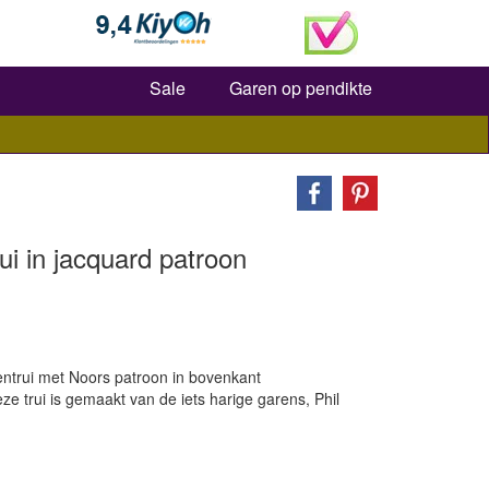
Zoeken
Sale
Garen op pendikte
ui in jacquard patroon
entrui met Noors patroon in bovenkant
 trui is gemaakt van de iets harige garens, Phil