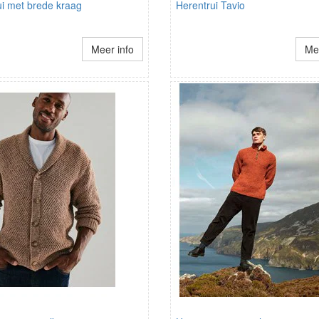
ui met brede kraag
Herentrui Tavio
Meer info
Mee