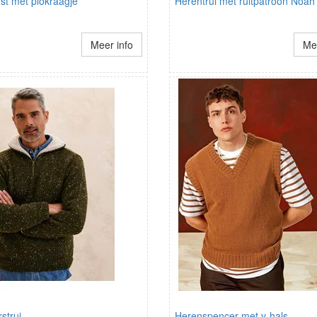
st met plokraagje
Herentrui met ruitpatroon Noah
Meer info
Mee
strui
Herenspencer met v-hals