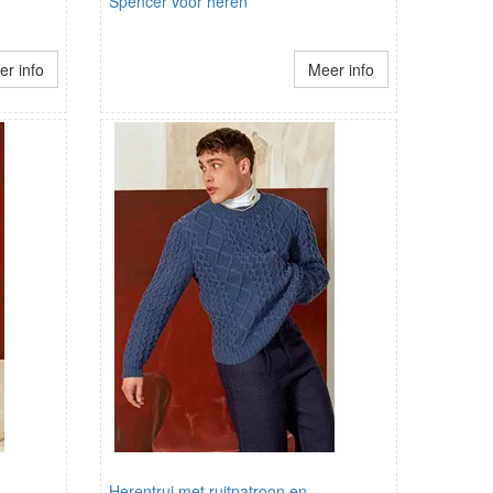
Spencer voor heren
r info
Meer info
Herentrui met ruitpatroon en