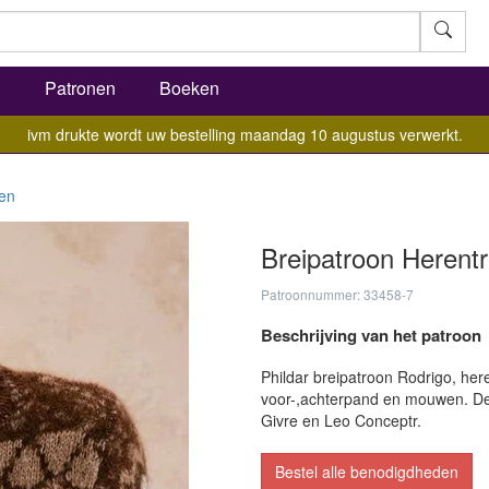
l
Patronen
Boeken
ivm drukte wordt uw bestelling maandag 10 augustus verwerkt.
ien
Breipatroon Herentr
Patroonnummer: 33458-7
Beschrijving van het patroon
Phildar breipatroon Rodrigo, her
voor-,achterpand en mouwen. Deze
Givre en Leo Conceptr.
Bestel alle benodigdheden