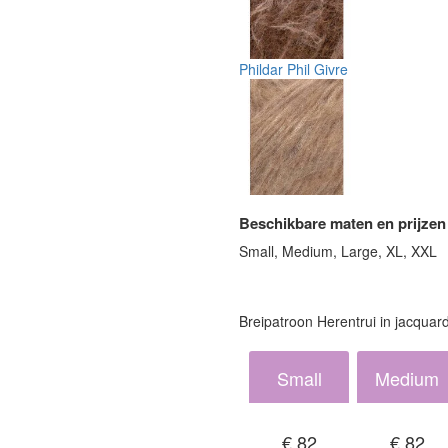
Phildar Phil Givre
Beschikbare maten en prijzen
Small, Medium, Large, XL, XXL
Breipatroon Herentrui in jacquar
Small
Medium
€ 82
€ 82