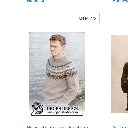
Herentrui
Herenve
Meer info
Herentrui met opstaande dubbele
Schipper