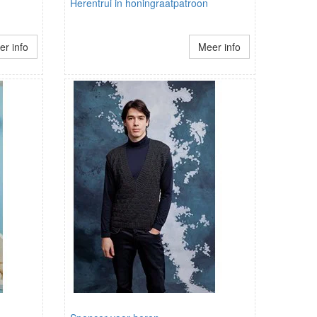
Herentrui in honingraatpatroon
r info
Meer info