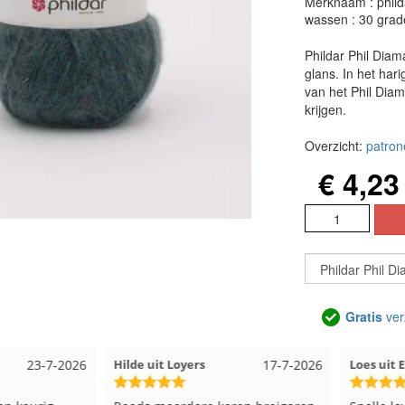
Merknaam : phild
wassen : 30 grad
Phildar Phil Diam
glans. In het har
van het Phil Dia
krijgen.
Overzicht:
patron
€ 4,23
Gratis
ver
23-7-2026
Hilde uit Loyers
17-7-2026
Loes uit