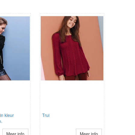
n kleur
Trui
n.
Meer info
Meer info