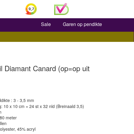
Zoeken
Sale
Garen op pendikte
il Diamant Canard (op=op uit
dikte : 3 - 3,5 mm
 10 x 10 cm = 24 st x 32 nld (Breinaald 3,5)
m
280 meter
llen
olyester, 45% acryl