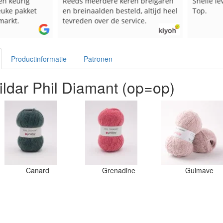
en keurig
Reeds meerdere keren breigaren
Snelle le
euke pakket
en breinaalden besteld, altijd heel
Top.
markt.
tevreden over de service.
Productinformatie
Patronen
ildar Phil Diamant (op=op)
Canard
Grenadine
Guimave