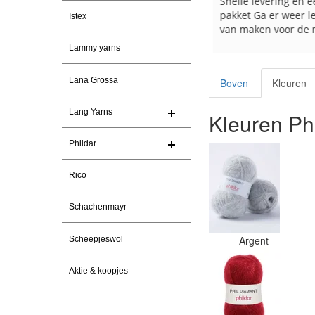
Snelle levering. En prima garen
Snelle levering en e
pakket Ga er weer l
Istex
van maken voor de 
les
Lammy yarns
e
Lana Grossa
Boven
Kleuren
Lang Yarns
Kleuren Ph
Phildar
Rico
Schachenmayr
Argent
Scheepjeswol
Aktie & koopjes