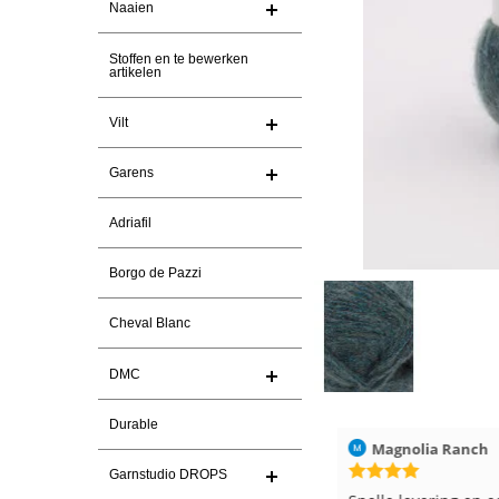
Naaien
Stoffen en te bewerken
artikelen
Vilt
Garens
Adriafil
Borgo de Pazzi
Cheval Blanc
DMC
Durable
026
Christel Vanderlinden
30-7-2026
Magnolia Ranch
Garnstudio DROPS