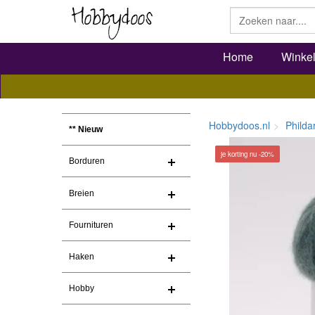
Home
Winke
Hobbydoos.nl
Philda
** Nieuw
je korting nu -20%
Borduren
Breien
Fournituren
Haken
Hobby