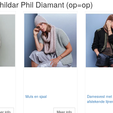
hildar Phil Diamant (op=op)
Muts en sjaal
Damesvest met i
afstekende lijne
er info
Meer info