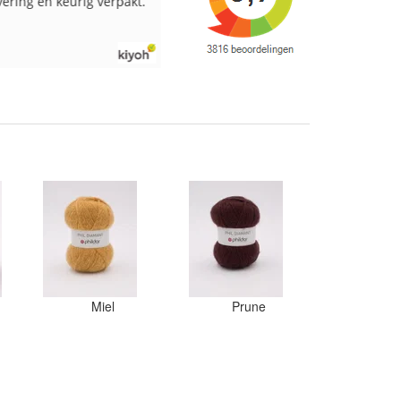
vering en keurig verpakt.
Goed verpakt en snelgeleverd
Miel
Prune