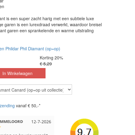
ar
en
ant is een super zacht harig met een subtiele luxe
ige garen is een lurexdraad verwerkt, waardoor breisel
mant garen een sprankelende en warme uitstraling
en Phildar Phil Diamant (op=op)
Korting 20%
€ 5,29
zending
vanaf € 50,-*
 EMMELOORD
12-7-2026
Nell uit Beuningen
12-7-2026