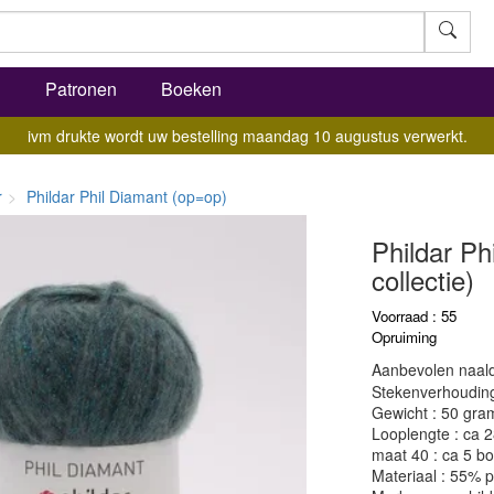
l
Patronen
Boeken
ivm drukte wordt uw bestelling maandag 10 augustus verwerkt.
r
Phildar Phil Diamant (op=op)
Phildar Ph
collectie)
Voorraad : 55
Opruiming
Aanbevolen naald
Stekenverhouding:
Gewicht : 50 gra
Looplengte : ca 
maat 40 : ca 5 bo
Materiaal : 55% p