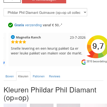
Gratis
verzending
vanaf € 50,-*
Magnolia Ranch
23-7-2026
Hilde uit L
Snelle levering en een keurig pakket Ga er
Reeds meer
weer leuke pakket van maken voor de markt.
breinaalden
de service.
Boven
Kleuren
Patronen
Reviews
Kleuren Phildar Phil Diamant
(op=op)