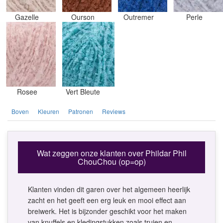
Gazelle
Ourson
Outremer
Perle
Rosee
Vert Bleute
Boven
Kleuren
Patronen
Reviews
Wat zeggen onze klanten over Phildar Phil
ChouChou (op=op)
Klanten vinden dit garen over het algemeen heerlijk
zacht en het geeft een erg leuk en mooi effect aan
breiwerk. Het is bijzonder geschikt voor het maken
van knuffels en kledingstukken zoals truien en