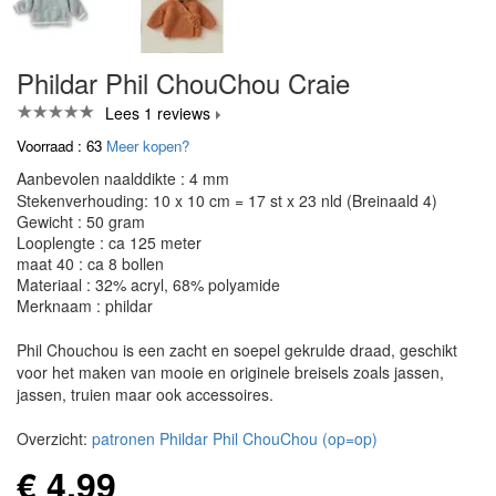
Phildar Phil ChouChou Craie
Lees 1 reviews
Voorraad : 63
Meer kopen?
Aanbevolen naalddikte : 4 mm
Stekenverhouding: 10 x 10 cm = 17 st x 23 nld (Breinaald 4)
Gewicht : 50 gram
Looplengte : ca 125 meter
maat 40 : ca 8 bollen
Materiaal : 32% acryl, 68% polyamide
Merknaam : phildar
Phil Chouchou is een zacht en soepel gekrulde draad, geschikt
voor het maken van mooie en originele breisels zoals jassen,
jassen, truien maar ook accessoires.
Overzicht:
patronen Phildar Phil ChouChou (op=op)
€ 4,99