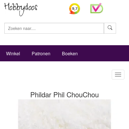
Zoeke
Winkel
Patronen
Boeken
Toggl
naviga
Phildar Phil ChouChou