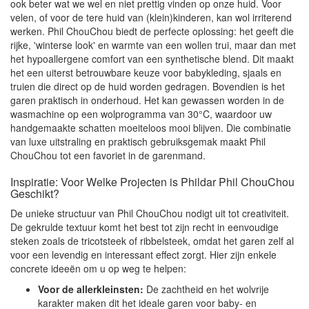
ook beter wat we wel en niet prettig vinden op onze huid. Voor
velen, of voor de tere huid van (klein)kinderen, kan wol irriterend
werken. Phil ChouChou biedt de perfecte oplossing: het geeft die
rijke, 'winterse look' en warmte van een wollen trui, maar dan met
het hypoallergene comfort van een synthetische blend. Dit maakt
het een uiterst betrouwbare keuze voor babykleding, sjaals en
truien die direct op de huid worden gedragen. Bovendien is het
garen praktisch in onderhoud. Het kan gewassen worden in de
wasmachine op een wolprogramma van 30°C, waardoor uw
handgemaakte schatten moeiteloos mooi blijven. Die combinatie
van luxe uitstraling en praktisch gebruiksgemak maakt Phil
ChouChou tot een favoriet in de garenmand.
Inspiratie: Voor Welke Projecten is Phildar Phil ChouChou
Geschikt?
De unieke structuur van Phil ChouChou nodigt uit tot creativiteit.
De gekrulde textuur komt het best tot zijn recht in eenvoudige
steken zoals de tricotsteek of ribbelsteek, omdat het garen zelf al
voor een levendig en interessant effect zorgt. Hier zijn enkele
concrete ideeën om u op weg te helpen:
Voor de allerkleinsten:
De zachtheid en het wolvrije
karakter maken dit het ideale garen voor baby- en