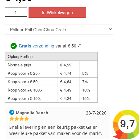
Gratis
verzending
vanaf € 50,-*
Oploopkorting
Normale prijs
€ 4,99
Koop voor +€ 25,-
€ 4,74
5%
Koop voor +€ 50,-
€ 4,64
7%
Koop voor +€ 100,-
€ 4,49
10%
Koop voor +€ 150,-
€ 4,24
15%
anch
23-7-2026
Hilde uit Loyers
g en een keurig pakket Ga er
Reeds meerdere keren breiga
kket van maken voor de markt.
breinaalden besteld, altijd he