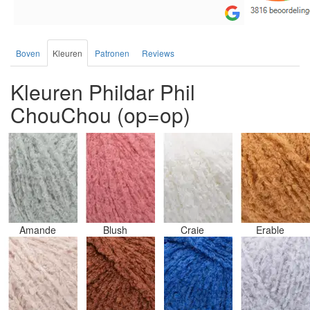
de service.
Boven
Kleuren
Patronen
Reviews
Kleuren Phildar Phil
ChouChou (op=op)
Amande
Blush
Craie
Erable