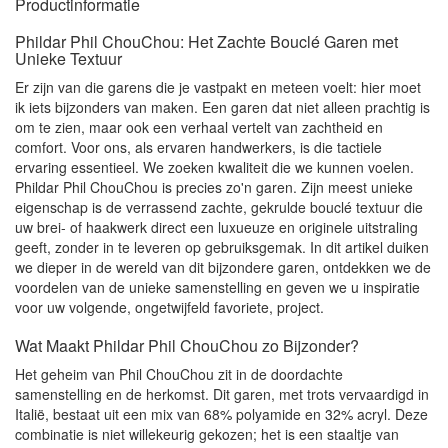
Productinformatie
Phildar Phil ChouChou: Het Zachte Bouclé Garen met
Unieke Textuur
Er zijn van die garens die je vastpakt en meteen voelt: hier moet
ik iets bijzonders van maken. Een garen dat niet alleen prachtig is
om te zien, maar ook een verhaal vertelt van zachtheid en
comfort. Voor ons, als ervaren handwerkers, is die tactiele
ervaring essentieel. We zoeken kwaliteit die we kunnen voelen.
Phildar Phil ChouChou is precies zo'n garen. Zijn meest unieke
eigenschap is de verrassend zachte, gekrulde bouclé textuur die
uw brei- of haakwerk direct een luxueuze en originele uitstraling
geeft, zonder in te leveren op gebruiksgemak. In dit artikel duiken
we dieper in de wereld van dit bijzondere garen, ontdekken we de
voordelen van de unieke samenstelling en geven we u inspiratie
voor uw volgende, ongetwijfeld favoriete, project.
Wat Maakt Phildar Phil ChouChou zo Bijzonder?
Het geheim van Phil ChouChou zit in de doordachte
samenstelling en de herkomst. Dit garen, met trots vervaardigd in
Italië, bestaat uit een mix van 68% polyamide en 32% acryl. Deze
combinatie is niet willekeurig gekozen; het is een staaltje van