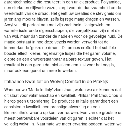
garentechnologie die resulteert in een uniek product. Polyamide,
een sterke en slijtvaste vezel, zorgt voor de duurzaamheid en de
veerkracht van de draad. Het geeft uw creaties de stevigheid om
jarenlang mooi te blijven, zelfs bij regelmatig dragen en wassen.
Acryl vult dit perfect aan met zijn zachtheid, lichtgewicht en
warmte-isolerende eigenschappen, die vergelijkbaar zijn met die
van wol, maar dan zonder de nadelen voor de gevoelige huid. De
magie ontstaat in hoe deze vezels worden verwerkt tot de
kenmerkende 'gekrulde draad'. Dit proces creëert het subtiele
bouclé-effect: kleine, regelmatige lusjes die het garen volume,
diepte en een onweerstaanbaar aaibare textuur geven. Het
resultaat is een garen dat niet alleen een lust voor het oog is,
maar ook een genot om mee te werken.
Italiaanse Kwaliteit en Wolvrij Comfort in de Praktijk
Wanneer we 'Made in Italy' zien staan, weten we als kenners dat
dit staat voor vakmanschap en kwaliteit. Phildar Phil ChouChou is
hierop geen uitzondering. De productie in Italië garandeert een
consistente kwaliteit, een prachtige afwerking en een
kleurechtheid waar u op kunt vertrouwen. Een van de grootste en
meest betrouwbare voordelen van dit garen is echter dat het
volledig wolvrij is. Naarmate we meer ervaring opdoen, weten we