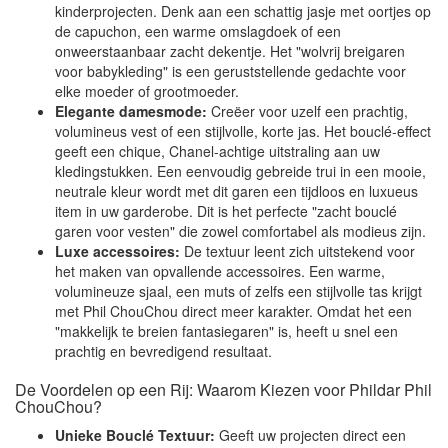
kinderprojecten. Denk aan een schattig jasje met oortjes op
de capuchon, een warme omslagdoek of een
onweerstaanbaar zacht dekentje. Het "wolvrij breigaren
voor babykleding" is een geruststellende gedachte voor
elke moeder of grootmoeder.
Elegante damesmode:
Creëer voor uzelf een prachtig,
volumineus vest of een stijlvolle, korte jas. Het bouclé-effect
geeft een chique, Chanel-achtige uitstraling aan uw
kledingstukken. Een eenvoudig gebreide trui in een mooie,
neutrale kleur wordt met dit garen een tijdloos en luxueus
item in uw garderobe. Dit is het perfecte "zacht bouclé
garen voor vesten" die zowel comfortabel als modieus zijn.
Luxe accessoires:
De textuur leent zich uitstekend voor
het maken van opvallende accessoires. Een warme,
volumineuze sjaal, een muts of zelfs een stijlvolle tas krijgt
met Phil ChouChou direct meer karakter. Omdat het een
"makkelijk te breien fantasiegaren" is, heeft u snel een
prachtig en bevredigend resultaat.
De Voordelen op een Rij: Waarom Kiezen voor Phildar Phil
ChouChou?
Unieke Bouclé Textuur:
Geeft uw projecten direct een