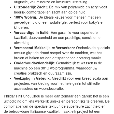
originele, volumineuze en luxueuze uitstraling.
Uitzonderlijk Zacht:
De mix van polyamide en acryl voelt
heerlijk comfortabel en zacht aan op de huid.
100% Wolvrij:
De ideale keuze voor mensen met een
gevoelige huid of een wolallergie, perfect voor baby's en
kinderen.
Vervaardigd in Italië:
Een garantie voor superieure
kwaliteit, duurzaamheid en een prachtige, consistente
afwerking.
Verrassend Makkelijk te Verwerken:
Ondanks de speciale
textuur glijdt de draad soepel over de naalden, wat het
breien of haken tot een ontspannende ervaring maakt.
Onderhoudsvriendelijk:
Gemakkelijk te wassen in de
machine op een 30°C wolprogramma, waardoor uw
creaties praktisch en duurzaam zijn.
Veelzijdig in Gebruik:
Geschikt voor een breed scala aan
projecten, van kleding voor het hele gezin tot stijlvolle
accessoires en woondecoratie.
Phildar Phil ChouChou is meer dan zomaar een garen; het is een
uitnodiging om iets werkelijk unieks en persoonlijks te creëren. De
combinatie van de speciale textuur, de superieure zachtheid en
de betrouwbare Italiaanse kwaliteit maakt elk project tot een