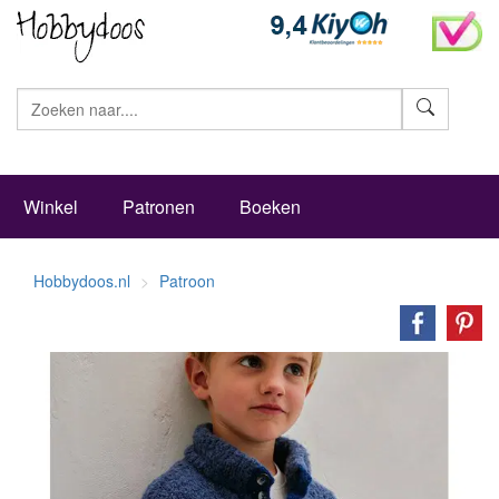
Zoeke
Winkel
Patronen
Boeken
Hobbydoos.nl
Patroon