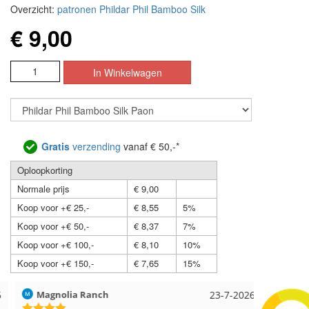
Overzicht:
patronen Phildar Phil Bamboo Silk
€ 9,00
Gratis
verzending
vanaf € 50,-*
Oploopkorting
Normale prijs
€ 9,00
Koop voor +€ 25,-
€ 8,55
5%
Koop voor +€ 50,-
€ 8,37
7%
Koop voor +€ 100,-
€ 8,10
10%
Koop voor +€ 150,-
€ 7,65
15%
Magnolia Ranch
23-7-2026
Hilde uit 