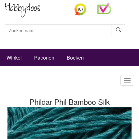
Zoeke
Winkel
Patronen
Boeken
Toggl
naviga
Phildar Phil Bamboo Silk