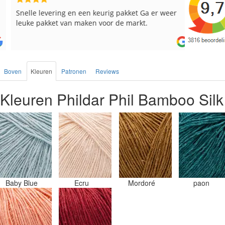
Snelle levering en een keurig pakket Ga er weer
Reeds me
leuke pakket van maken voor de markt.
besteld, a
Boven
Kleuren
Patronen
Reviews
Kleuren Phildar Phil Bamboo Silk
Baby Blue
Ecru
Mordoré
paon