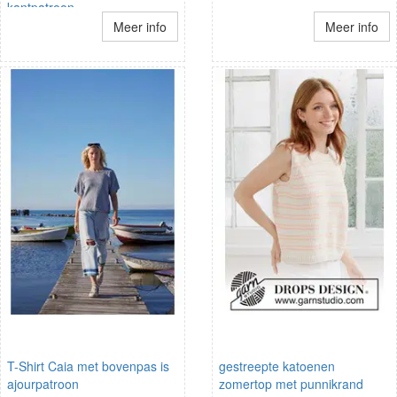
kantpatroon
Meer info
Meer info
T-Shirt Caia met bovenpas is
gestreepte katoenen
ajourpatroon
zomertop met punnikrand