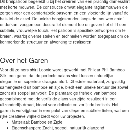
Dit breipatroon begeleidt u bij het creëren van een prachtig damesshirt
met korte mouwen. De constructie omvat elegante raglanmouwen die
zorgen voor een comfortabele pasvorm en een vloeiende lijn vanaf de
hals tot de oksel. De unieke boogjesranden langs de mouwen en/of
onderkant voegen een decoratief element toe en geven het shirt een
subtiele, vrouwelijke touch. Het patroon is specifiek ontworpen om te
breien, waarbij diverse steken en technieken worden toegepast om de
kenmerkende structuur en afwerking te realiseren.
Over het Garen
Voor dit zomers shirt Leonie wordt gewerkt met Phildar Phil Bamboo
Silk, een garen dat de perfecte balans vindt tussen natuurlijke
elegantie en superieur draagcomfort. Dit edele materiaal, zorgvuldig
samengesteld uit bamboe en zijde, biedt een unieke textuur die zowel
zacht als soepel aanvoelt. De plantaardige frisheid van bamboe
gecombineerd met de verfijnde glans van zijde resulteert in een
uitzonderlijk draad, ideaal voor delicate en verfijnde breisels. Het
garen is verkrijgbaar in een palet van diepe en subtiele tinten, wat een
rijke creatieve vrijheid biedt voor uw projecten.
Materiaal: Bamboe en Zijde
Eigenschappen: Zacht, soepel, natuurlijk glanzend