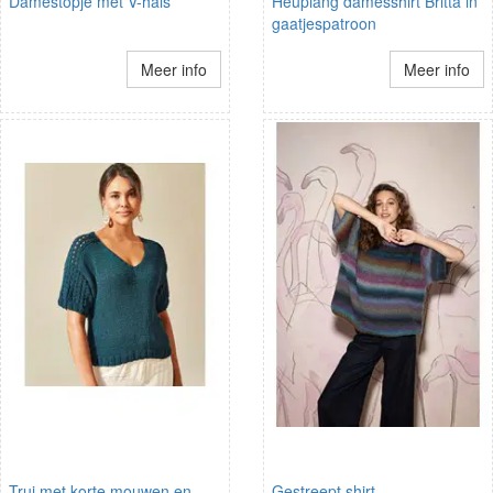
Damestopje met V-hals
Heuplang damesshirt Britta in
gaatjespatroon
Meer info
Meer info
Trui met korte mouwen en
Gestreept shirt