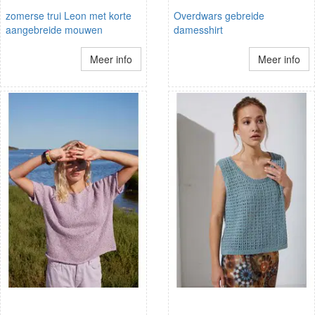
zomerse trui Leon met korte
Overdwars gebreide
aangebreide mouwen
damesshirt
Meer info
Meer info