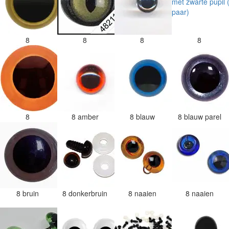
8
8
8
8
8
8 amber
8 blauw
8 blauw parel
8 bruin
8 donkerbruin
8 naaien
8 naaien