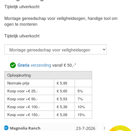
Tijdelijk uitverkocht
Montage gereedschap voor veiligheidsogen, handige tool om
ogen te monteren
Tijdelijk uitverkocht
Gratis
verzending
vanaf € 50,-*
Oploopkorting
Normale prijs
€ 5,95
Koop voor +€ 25,-
€ 5,65
5%
Koop voor +€ 50,-
€ 5,53
7%
Koop voor +€ 100,-
€ 5,36
10%
Koop voor +€ 150,-
€ 5,06
15%
Hilde uit Loyers
17-7-2026
Loes uit 