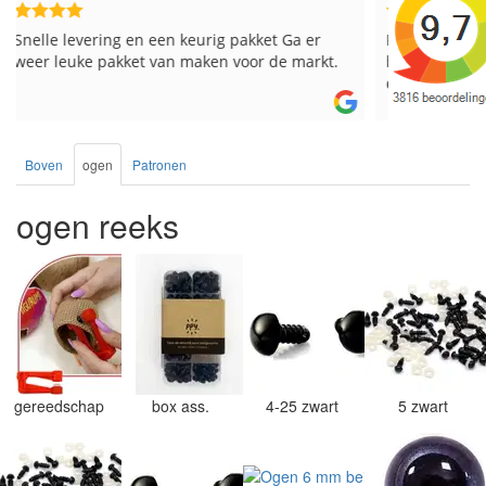
Reeds meerdere keren breigaren en
Snelle leve
breinaalden besteld, altijd heel tevreden over
de service.
Boven
ogen
Patronen
ogen reeks
gereedschap
box ass.
4-25 zwart
5 zwart