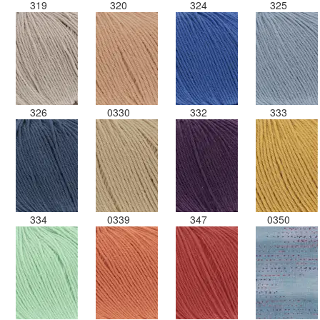
319
320
324
325
326
0330
332
333
334
0339
347
0350