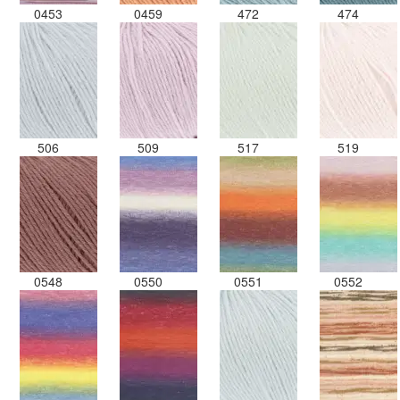
0453
0459
472
474
506
509
517
519
0548
0550
0551
0552