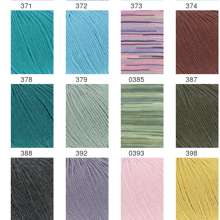
371
372
373
374
378
379
0385
387
388
392
0393
398