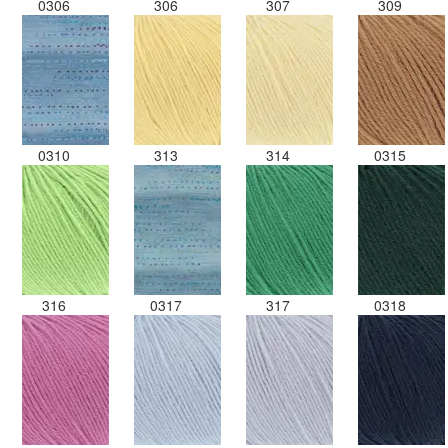
0306
306
307
309
0310
313
314
0315
316
0317
317
0318