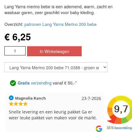
Lang Yarns merino bebe is een ademend, warm, zacht en
wasbaar garen, zeer geschikt voor baby kleding.
Overzicht:
patronen Lang Yarns Merino 200 bebe
€ 6,25
Gratis
verzending
vanaf € 50,-*
Hilde uit Loyers
17-7-2026
Loes uit 
Reeds meerdere keren breigaren en
Snelle leve
breinaalden besteld, altijd heel tevreden over
de service.