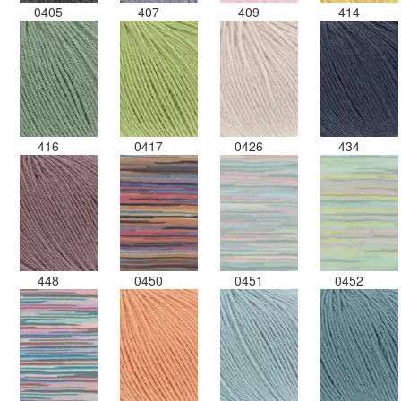
0405
407
409
414
416
0417
0426
434
448
0450
0451
0452