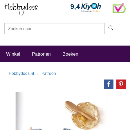
Zoeke
Winkel
Patronen
Boeken
Hobbydoos.nl
Patroon