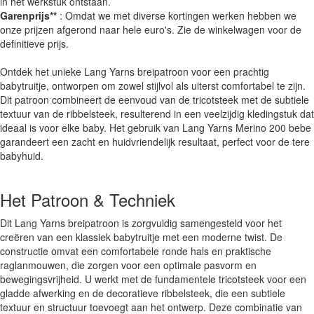
in het werkstuk ontstaan.
Garenprijs**
: Omdat we met diverse kortingen werken hebben we
onze prijzen afgerond naar hele euro's. Zie de winkelwagen voor de
definitieve prijs.
Ontdek het unieke Lang Yarns breipatroon voor een prachtig
babytruitje, ontworpen om zowel stijlvol als uiterst comfortabel te zijn.
Dit patroon combineert de eenvoud van de tricotsteek met de subtiele
textuur van de ribbelsteek, resulterend in een veelzijdig kledingstuk dat
ideaal is voor elke baby. Het gebruik van Lang Yarns Merino 200 bebe
garandeert een zacht en huidvriendelijk resultaat, perfect voor de tere
babyhuid.
Het Patroon & Techniek
Dit Lang Yarns breipatroon is zorgvuldig samengesteld voor het
creëren van een klassiek babytruitje met een moderne twist. De
constructie omvat een comfortabele ronde hals en praktische
raglanmouwen, die zorgen voor een optimale pasvorm en
bewegingsvrijheid. U werkt met de fundamentele tricotsteek voor een
gladde afwerking en de decoratieve ribbelsteek, die een subtiele
textuur en structuur toevoegt aan het ontwerp. Deze combinatie van