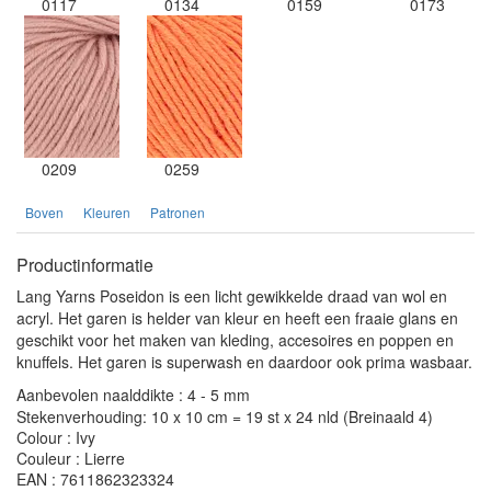
0117
0134
0159
0173
0209
0259
Boven
Kleuren
Patronen
Productinformatie
Lang Yarns Poseidon is een licht gewikkelde draad van wol en
acryl. Het garen is helder van kleur en heeft een fraaie glans en
geschikt voor het maken van kleding, accesoires en poppen en
knuffels. Het garen is superwash en daardoor ook prima wasbaar.
Aanbevolen naalddikte : 4 - 5 mm
Stekenverhouding: 10 x 10 cm = 19 st x 24 nld (Breinaald 4)
Colour : Ivy
Couleur : Lierre
EAN : 7611862323324