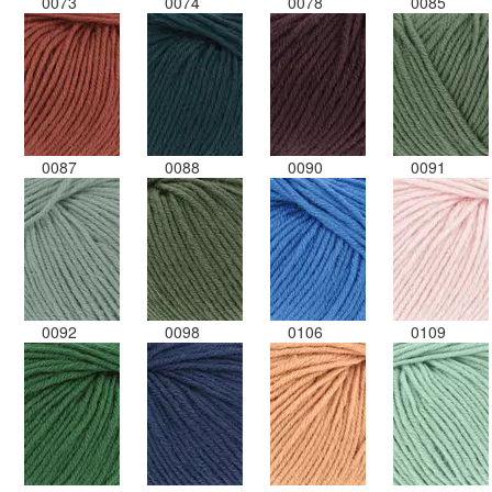
0073
0074
0078
0085
0087
0088
0090
0091
0092
0098
0106
0109