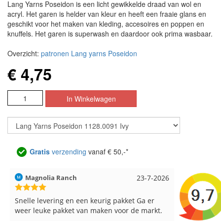
Lang Yarns Poseidon is een licht gewikkelde draad van wol en
acryl. Het garen is helder van kleur en heeft een fraaie glans en
geschikt voor het maken van kleding, accesoires en poppen en
knuffels. Het garen is superwash en daardoor ook prima wasbaar.
Overzicht:
patronen Lang yarns Poseidon
€ 4,75
Gratis
verzending
vanaf € 50,-*
Hilde uit Loyers
17-7-2026
Loes uit 
Reeds meerdere keren breigaren en
Snelle leve
breinaalden besteld, altijd heel tevreden over
de service.