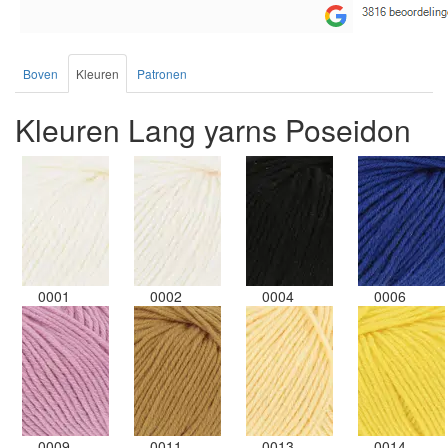
Boven
Kleuren
Patronen
Kleuren Lang yarns Poseidon
0001
0002
0004
0006
0009
0011
0013
0014