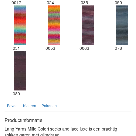
0017
024
035
050
051
0053
0063
078
080
Boven
Kleuren
Patronen
Productinformatie
Lang Yarns Mille Colori socks and lace luxe is een prachtig
sokken garen met glimdraad