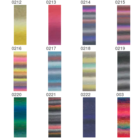
0212
0213
0214
0215
0216
0217
0218
0219
0220
0221
0222
003