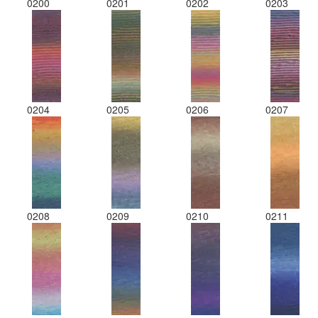
0200
0201
0202
0203
0204
0205
0206
0207
0208
0209
0210
0211