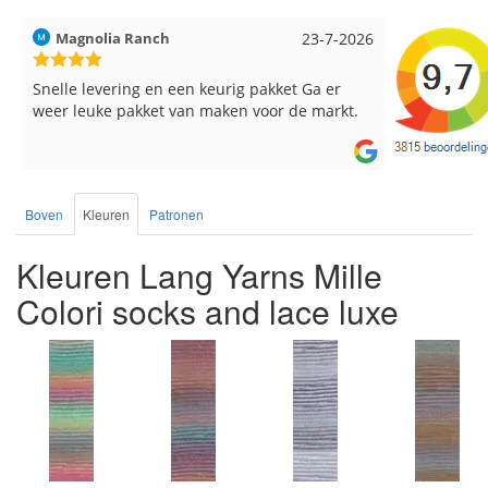
Magnolia Ranch
23-7-2026
Hilde uit L
Snelle levering en een keurig pakket Ga er
Reeds meer
weer leuke pakket van maken voor de markt.
breinaalden
de service.
Boven
Kleuren
Patronen
Kleuren Lang Yarns Mille
Colori socks and lace luxe