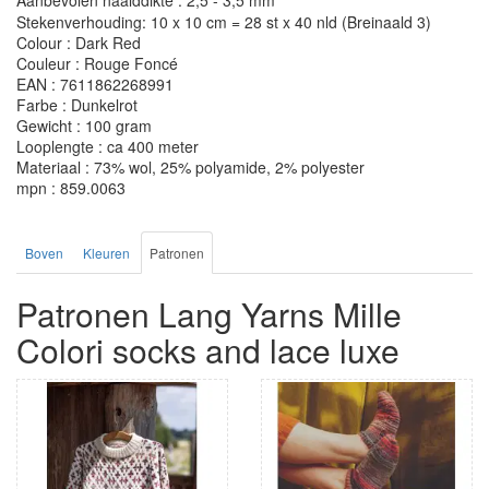
Aanbevolen naalddikte : 2,5 - 3,5 mm
Stekenverhouding: 10 x 10 cm = 28 st x 40 nld (Breinaald 3)
Colour : Dark Red
Couleur : Rouge Foncé
EAN : 7611862268991
Farbe : Dunkelrot
Gewicht : 100 gram
Looplengte : ca 400 meter
Materiaal : 73% wol, 25% polyamide, 2% polyester
mpn : 859.0063
Boven
Kleuren
Patronen
Patronen Lang Yarns Mille
Colori socks and lace luxe