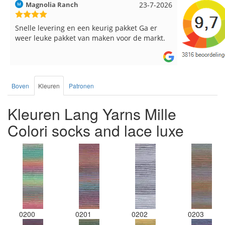
Magnolia Ranch
23-7-2026
Hilde uit L
Snelle levering en een keurig pakket Ga er
Reeds meer
weer leuke pakket van maken voor de markt.
breinaalden
de service.
Boven
Kleuren
Patronen
Kleuren Lang Yarns Mille
Colori socks and lace luxe
0200
0201
0202
0203