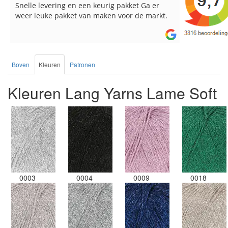
Snelle levering en een keurig pakket Ga er
Reeds meer
weer leuke pakket van maken voor de markt.
breinaalden
de service.
Boven
Kleuren
Patronen
Kleuren Lang Yarns Lame Soft
0003
0004
0009
0018