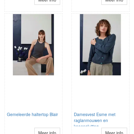
Gemeleerde haltertop Blair
Damesvest Esme met
raglanmouwen en
knoopsluiting
Meer info
Meer info