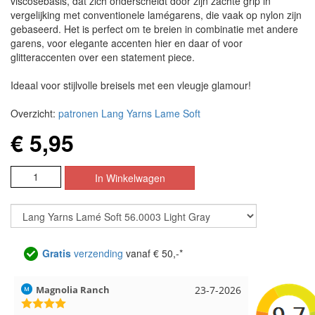
viscosebasis, dat zich onderscheidt door zijn zachte grip in
vergelijking met conventionele lamégarens, die vaak op nylon zijn
gebaseerd. Het is perfect om te breien in combinatie met andere
garens, voor elegante accenten hier en daar of voor
glitteraccenten over een statement piece.
Ideaal voor stijlvolle breisels met een vleugje glamour!
Overzicht:
patronen Lang Yarns Lame Soft
€ 5,95
Gratis
verzending
vanaf € 50,-*
Magnolia Ranch
23-7-2026
Hilde uit L