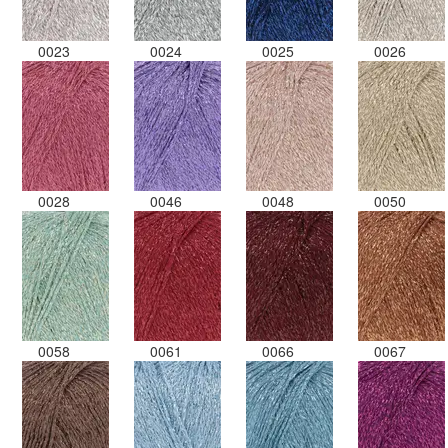
0023
0024
0025
0026
0028
0046
0048
0050
0058
0061
0066
0067