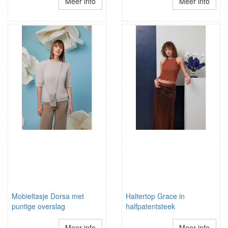
Meer info
Meer info
Mobieltasje Dorsa met
Haltertop Grace in
puntige overslag
halfpatentsteek
Meer info
Meer info