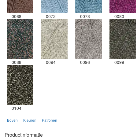
0068
0072
0073
0080
0088
0094
0096
0099
0104
Boven
Kleuren
Patronen
Productinformatie