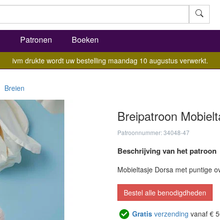
l
Patronen
Boeken
ivm drukte wordt uw bestelling maandag 10 augustus verwerkt.
Breien
Breipatroon Mobielt
Patroonnummer: 34048-47
Beschrijving van het patroon
Mobieltasje Dorsa met puntige o
Bestel alle benodigdheden
Gratis
verzending
vanaf € 5