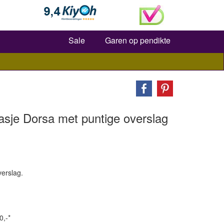
Zoeken
Sale
Garen op pendikte
asje Dorsa met puntige overslag
verslag.
0,-*