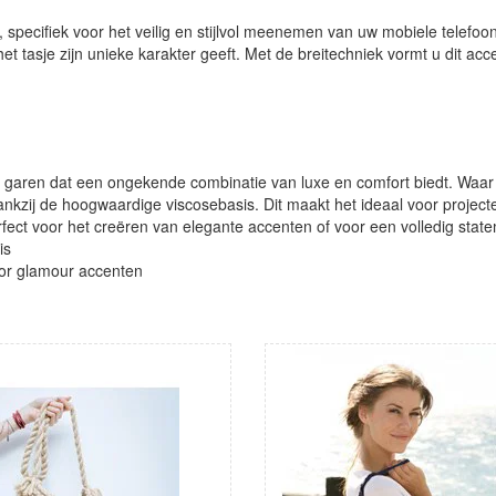
, specifiek voor het veilig en stijlvol meenemen van uw mobiele telefo
het tasje zijn unieke karakter geeft. Met de breitechniek vormt u dit acc
n garen dat een ongekende combinatie van luxe en comfort biedt. Waa
dankzij de hoogwaardige viscosebasis. Dit maakt het ideaal voor projec
erfect voor het creëren van elegante accenten of voor een volledig sta
is
oor glamour accenten