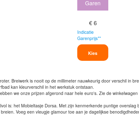
Garen
€ 6
Indicatie
Garenprijs**
Kies
oter. Breiwerk is nooit op de millimeter nauwkeurig door verschil in bre
verfbad kan kleurverschil in het werkstuk ontstaan.
ben we onze prijzen afgerond naar hele euro's. Zie de winkelwagen vo
ijlvol is: het Mobieltasje Dorsa. Met zijn kenmerkende puntige overslag
e breien. Voeg een vleugje glamour toe aan je dagelijkse benodigdhede