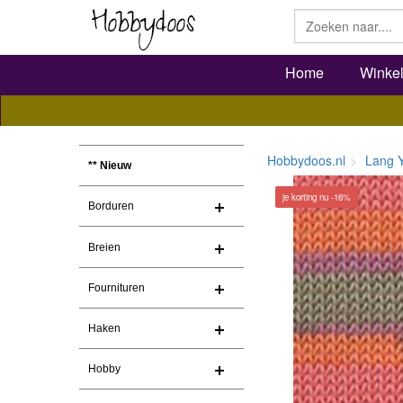
Home
Winke
Hobbydoos.nl
Lang 
** Nieuw
je korting nu -16%
Borduren
Breien
Fournituren
Haken
Hobby