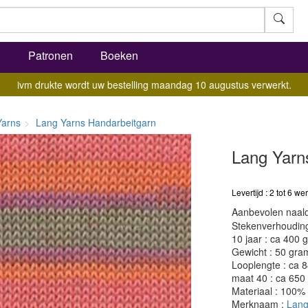
l
Patronen
Boeken
ivm drukte wordt uw bestelling maandag 10 augustus verwerkt.
Yarns
Lang Yarns Handarbeitgarn
Lang Yarn
Levertijd : 2 tot 6 
Aanbevolen naald
Stekenverhouding:
10 jaar : ca 400 
Gewicht : 50 gra
Looplengte : ca 
maat 40 : ca 650
Materiaal : 100%
Merknaam :
Lang