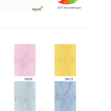
0609
0613