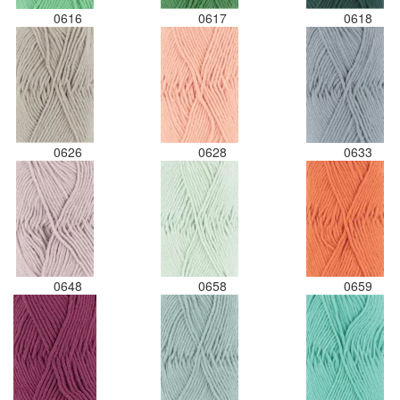
0616
0617
0618
0626
0628
0633
0648
0658
0659