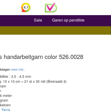
Zoeken
Sale
Garen op pendikte
s handarbeitgarn color 526.0028
werkdagen
meer info..
dikte : 3,5 - 4,5 mm
 10 x 10 cm = 21 st x 30 nld (Breinaald 4)
gram
m
84 meter
 gram
 katoen
 Yarns