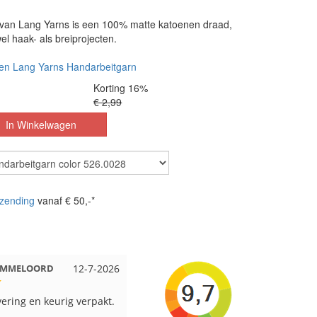
van Lang Yarns is een 100% matte katoenen draad,
el haak- als breiprojecten.
en Lang Yarns Handarbeitgarn
Korting 16%
€ 2,99
zending
vanaf € 50,-*
 EMMELOORD
12-7-2026
Nell uit Beuningen
12-7-2026
vering en keurig verpakt.
Goed verpakt en snelgeleverd