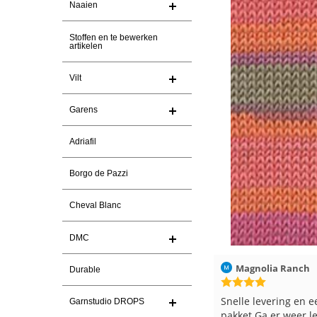
Naaien
Stoffen en te bewerken
artikelen
Vilt
Garens
Adriafil
Borgo de Pazzi
Cheval Blanc
DMC
026
Christel Vanderlinden
30-7-2026
Magnolia Ranch
Durable
Snelle levering. En prima garen
Snelle levering en e
Garnstudio DROPS
pakket Ga er weer l