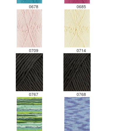
0678
0685
0709
0714
0767
0768