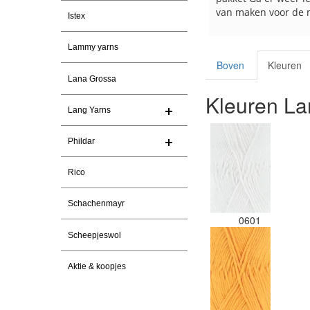
van maken voor de 
Istex
les
e
Lammy yarns
Boven
Kleuren
Lana Grossa
Kleuren La
Lang Yarns
Phildar
Rico
Schachenmayr
0601
Scheepjeswol
Aktie & koopjes