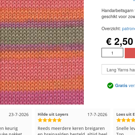
Handarbeitsgarn 
geschikt voor zow
Overzicht:
patron
€ 2,50
Gratis
ver
23-7-2026
Hilde uit Loyers
17-7-2026
Loes uit
en keurig
Reeds meerdere keren breigaren
Snelle le
euke pakket
en breinaalden besteld, altijd heel
Top.