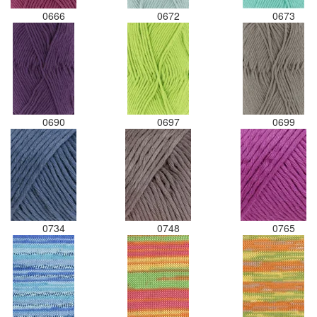
0666
0672
0673
0690
0697
0699
0734
0748
0765