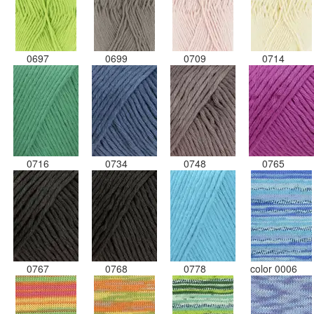
0697
0699
0709
0714
0716
0734
0748
0765
0767
0768
0778
color 0006