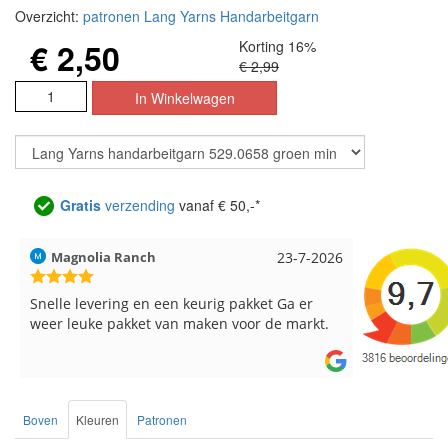
Overzicht:
patronen Lang Yarns Handarbeitgarn
€ 2,50
Korting 16%
€ 2,99
Gratis
verzending
vanaf € 50,-*
Magnolia Ranch
23-7-2026
Hilde uit L
Snelle levering en een keurig pakket Ga er
Reeds meer
weer leuke pakket van maken voor de markt.
breinaalden
de service.
Boven
Kleuren
Patronen