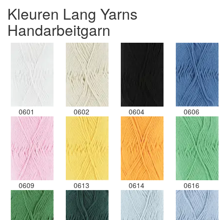
Kleuren Lang Yarns
Handarbeitgarn
0601
0602
0604
0606
0609
0613
0614
0616