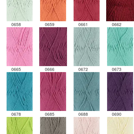
0658
0659
0661
0662
0665
0666
0672
0673
0678
0685
0688
0690