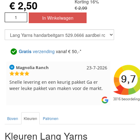
€ 2,50
Korting 16%
€ 2,99
Gratis
verzending
vanaf € 50,-*
Magnolia Ranch
23-7-2026
Hilde uit L
Snelle levering en een keurig pakket Ga er
Reeds meer
weer leuke pakket van maken voor de markt.
breinaalden
de service.
Boven
Kleuren
Patronen
Kleuren Lang Yarns