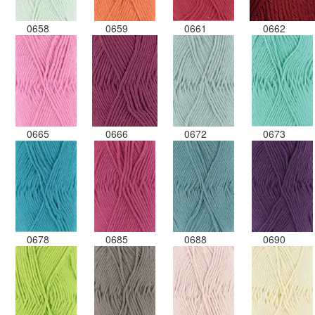
0658
0659
0661
0662
0665
0666
0672
0673
0678
0685
0688
0690