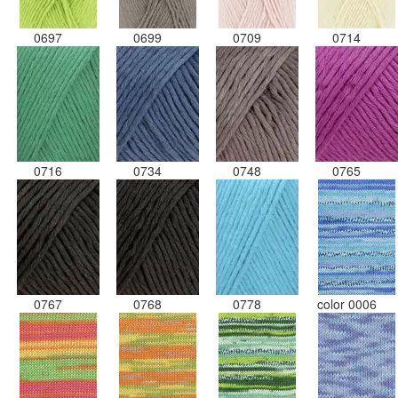
0697
0699
0709
0714
0716
0734
0748
0765
0767
0768
0778
color 0006