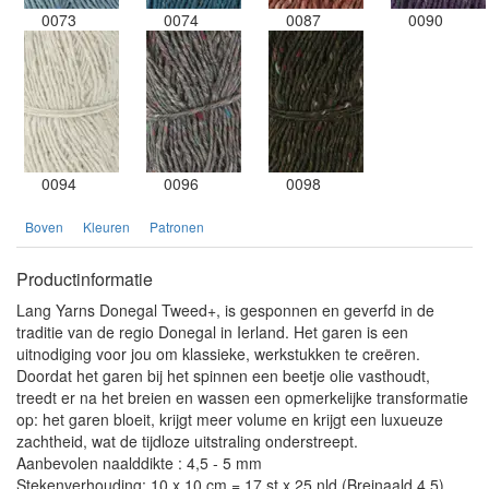
0073
0074
0087
0090
0094
0096
0098
Boven
Kleuren
Patronen
Productinformatie
Lang Yarns Donegal Tweed+, is gesponnen en geverfd in de
traditie van de regio Donegal in Ierland. Het garen is een
uitnodiging voor jou om klassieke, werkstukken te creëren.
Doordat het garen bij het spinnen een beetje olie vasthoudt,
treedt er na het breien en wassen een opmerkelijke transformatie
op: het garen bloeit, krijgt meer volume en krijgt een luxueuze
zachtheid, wat de tijdloze uitstraling onderstreept.
Aanbevolen naalddikte : 4,5 - 5 mm
Stekenverhouding: 10 x 10 cm = 17 st x 25 nld (Breinaald 4,5)