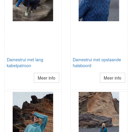
Damestrui met lang
Damestrui met opstaande
kabelpatroon
halsboord
Meer info
Meer info