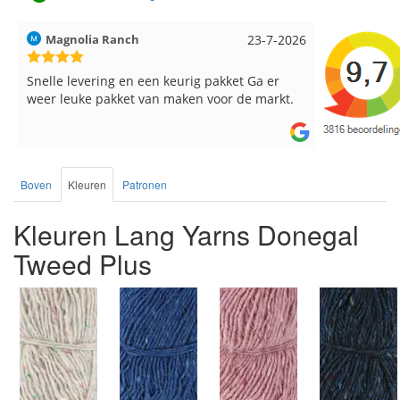
Hilde uit Loyers
17-7-2026
Loes uit 
Reeds meerdere keren breigaren en
Snelle leve
breinaalden besteld, altijd heel tevreden over
de service.
Boven
Kleuren
Patronen
Kleuren Lang Yarns Donegal
Tweed Plus