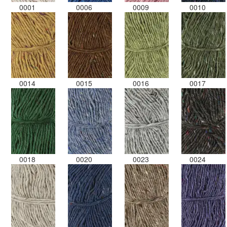
0001
0006
0009
0010
0014
0015
0016
0017
0018
0020
0023
0024