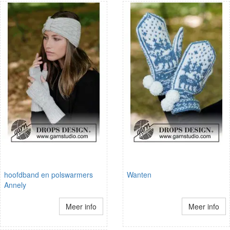
hoofdband en polswarmers
Wanten
Annely
Meer info
Meer info