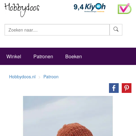
Zoeke
Winkel
Patronen
Boeken
Hobbydoos.nl
Patroon