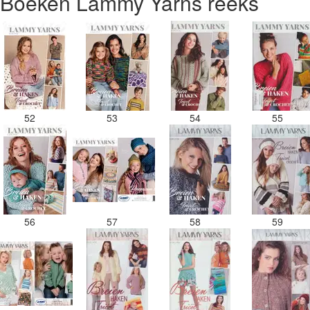
Boeken Lammy Yarns reeks
52
53
54
55
56
57
58
59