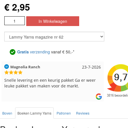
€ 2,95
Gratis
verzending
vanaf € 50,-*
Magnolia Ranch
23-7-2026
Hilde uit 
Snelle levering en een keurig pakket Ga er weer
Reeds me
leuke pakket van maken voor de markt.
besteld, a
Boven
Boeken Lammy Yarns
Patronen
Reviews