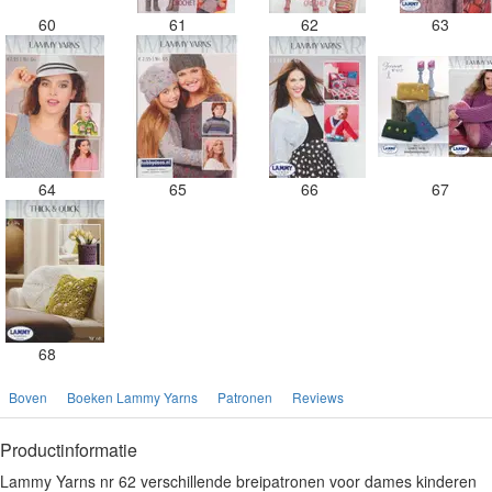
60
61
62
63
64
65
66
67
68
Boven
Boeken Lammy Yarns
Patronen
Reviews
Productinformatie
Lammy Yarns nr 62 verschillende breipatronen voor dames kinderen