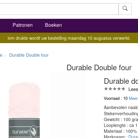
l
Patronen
Boeken
ivm drukte wordt uw bestelling maandag 10 augustus verwerkt.
le
Durable Double four
Durable Double four
Durable do
Lees
Voorraad : 10
Meer
Aanbevolen naald
Stekenverhouding:
Gewicht : 100 gr
Looplengte : ca 
Materiaal : 100%
Merknaam :
Dura