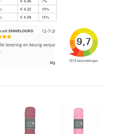
-
€ 4,46
7%
,-
€ 4,32
10%
,-
€ 4,08
15%
 EMMELOORD
12-7-2026
Nell uit Beuningen
12-7-2026
vering en keurig verpakt.
Goed verpakt en snelgeleverd