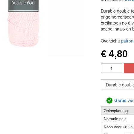
Durable double f
ongemerceriseerd
breikatoen no 8 v
soepel haak- en b
Overzicht:
patron
€ 4,80
Gratis
ver
Oploopkorting
Normale prijs
Koop voor +€ 25,