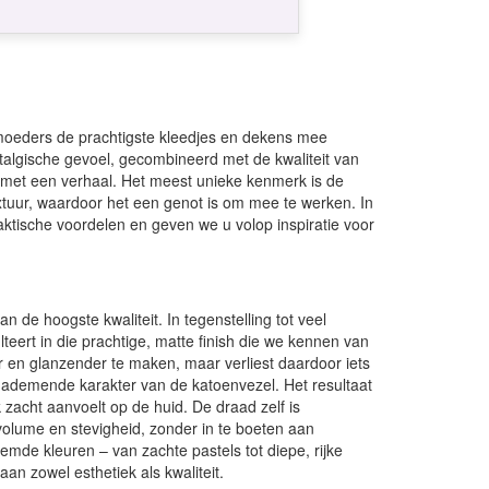
moeders de prachtigste kleedjes en dekens mee
talgische gevoel, gecombineerd met de kwaliteit van
n met een verhaal. Het meest unieke kenmerk is de
extuur, waardoor het een genot is om mee te werken. In
aktische voordelen en geven we u volop inspiratie voor
de hoogste kwaliteit. In tegenstelling tot veel
eert in die prachtige, matte finish die we kennen van
en glanzender te maken, maar verliest daardoor iets
en ademende karakter van de katoenvezel. Het resultaat
k zacht aanvoelt op de huid. De draad zelf is
 volume en stevigheid, zonder in te boeten aan
mde kleuren – van zachte pastels tot diepe, rijke
an zowel esthetiek als kwaliteit.