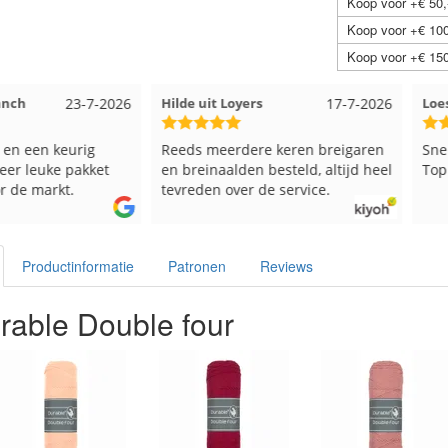
Koop voor +€ 50,
Koop voor +€ 100
Koop voor +€ 150
23-7-2026
Hilde uit Loyers
17-7-2026
Loes uit
en keurig
Reeds meerdere keren breigaren
Snelle le
euke pakket
en breinaalden besteld, altijd heel
Top.
markt.
tevreden over de service.
Productinformatie
Patronen
Reviews
rable Double four