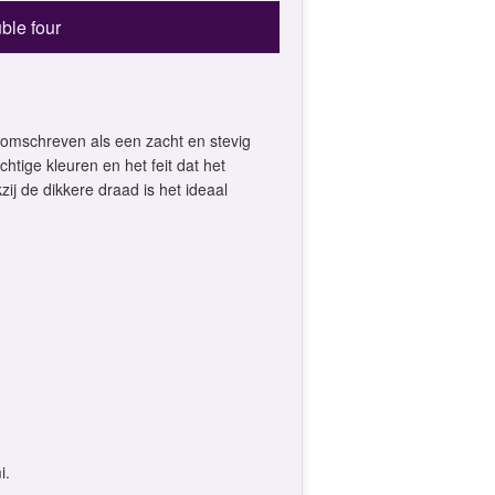
ble four
t omschreven als een zacht en stevig
htige kleuren en het feit dat het
ij de dikkere draad is het ideaal
i.