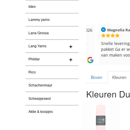
Istex
Lammy yarns
ren
Christel Vanderlinden
30-7-2026
Magnolia Ranch
Lana Grossa
Snelle levering. En prima garen
Snelle levering en e
Lang Yarns
pakket Ga er weer l
van maken voor de 
Phildar
les
e
Rico
Boven
Kleuren
Schachenmayr
Kleuren Du
Scheepjeswol
Aktie & koopjes