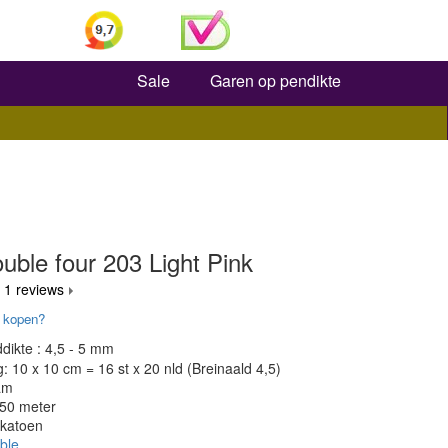
Zoeken
Sale
Garen op pendikte
uble four 203 Light Pink
 1 reviews
 kopen?
dikte : 4,5 - 5 mm
 10 x 10 cm = 16 st x 20 nld (Breinaald 4,5)
am
150 meter
 katoen
ble