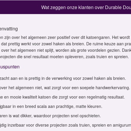
Wat zeggen onze klanten over Durable Dou
nvatting
en zijn over het algemeen zeer positief over dit katoengaren. Het word
 dat prettig werkt voor zowel haken als breien. De ruime keuze aan prac
 over het algemeen niet splijt, worden als grote voordelen gezien. Dankz
projecten die snel resultaat moeten opleveren, zoals truien en spreien.
luspunten
zacht aan en is prettig in de verwerking voor zowel haken als breien.
t over het algemeen niet, wat zorgt voor een soepele handwerkervaring.
ge en mooie kwaliteit katoen die zorgt voor een regelmatig resultaat.
ijgbaar in een breed scala aan prachtige, matte kleuren.
aren is wat dikker, waardoor projecten snel opschieten.
ijdig inzetbaar voor diverse projecten zoals truien, spreien en amigurum