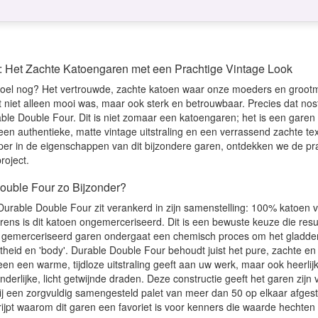
: Het Zachte Katoengaren met een Prachtige Vintage Look
evoel nog? Het vertrouwde, zachte katoen waar onze moeders en groot
niet alleen mooi was, maar ook sterk en betrouwbaar. Precies dat nos
rable Double Four. Dit is niet zomaar een katoengaren; het is een gare
een authentieke, matte vintage uitstraling en een verrassend zachte t
ieper in de eigenschappen van dit bijzondere garen, ontdekken we de pr
roject.
ouble Four zo Bijzonder?
rable Double Four zit verankerd in zijn samenstelling: 100% katoen van 
ns is dit katoen ongemerceriseerd. Dit is een bewuste keuze die result
 gemerceriseerd garen ondergaat een chemisch proces om het gladder 
chtheid en 'body'. Durable Double Four behoudt juist het pure, zachte 
leen een warme, tijdloze uitstraling geeft aan uw werk, maar ook heerlij
derlijke, licht getwijnde draden. Deze constructie geeft het garen zijn
j een zorgvuldig samengesteld palet van meer dan 50 op elkaar afgeste
ijpt waarom dit garen een favoriet is voor kenners die waarde hechten a