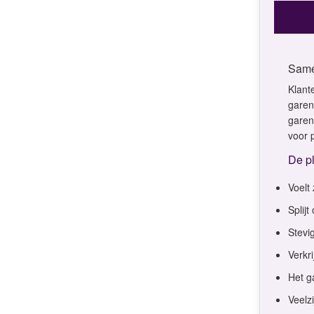
Same
Klant
garen
garen
voor 
De p
Voelt 
Splij
Stevi
Verkr
Het g
Veelz