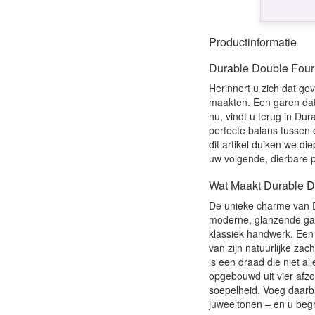
Productinformatie
Durable Double Four
Herinnert u zich dat g
maakten. Een garen dat 
nu, vindt u terug in Du
perfecte balans tussen 
dit artikel duiken we d
uw volgende, dierbare p
Wat Maakt Durable D
De unieke charme van Du
moderne, glanzende gare
klassiek handwerk. Een
van zijn natuurlijke za
is een draad die niet al
opgebouwd uit vier afzon
soepelheid. Voeg daarbi
juweeltonen – en u begr