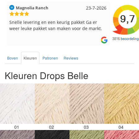
-7-2026
Hilde uit Loyers
17-7-2026
Loe
 er
Reeds meerdere keren breigaren en
Snel
arkt.
breinaalden besteld, altijd heel tevreden over
de service.
Boven
Kleuren
Patronen
Reviews
Kleuren Drops Belle
01
02
03
04