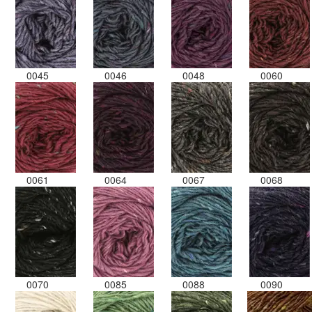
0045
0046
0048
0060
0061
0064
0067
0068
0070
0085
0088
0090