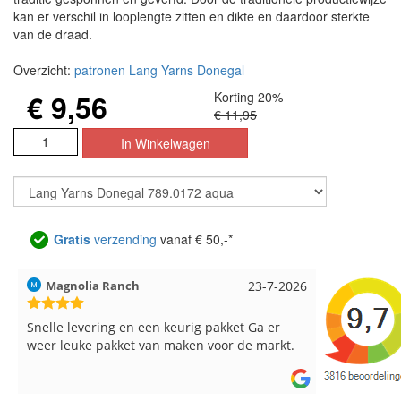
kan er verschil in looplengte zitten en dikte en daardoor sterkte
van de draad.
Overzicht:
patronen Lang Yarns Donegal
€ 9,56
Korting 20%
€ 11,95
Gratis
verzending
vanaf € 50,-*
6
Hilde uit Loyers
17-7-2026
Loes uit 
Reeds meerdere keren breigaren en
Snelle leve
breinaalden besteld, altijd heel tevreden over
de service.