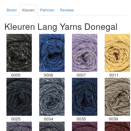
Boven
Kleuren
Patronen
Reviews
Kleuren Lang Yarns Donegal
0005
0006
0007
0011
0025
0034
0035
0039