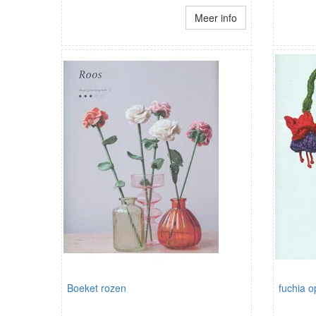
Meer info
Boeket rozen
fuchia o