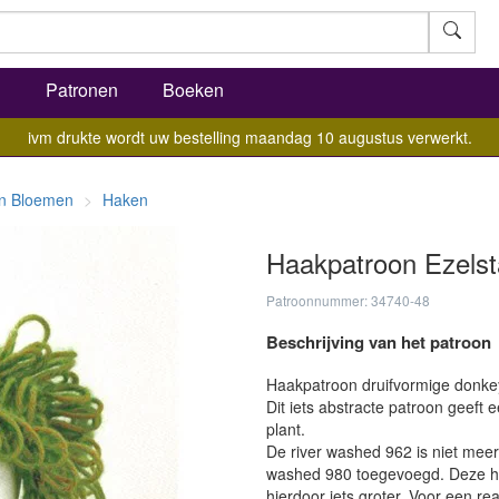
l
Patronen
Boeken
ivm drukte wordt uw bestelling maandag 10 augustus verwerkt.
n Bloemen
Haken
Haakpatroon Ezelsta
Patroonnummer: 34740-48
Beschrijving van het patroon
Haakpatroon druifvormige donkey t
Dit iets abstracte patroon geeft 
plant.
De river washed 962 is niet meer
washed 980 toegevoegd. Deze heef
hierdoor iets groter. Voor een re