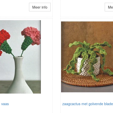
Meer info
Mee
n vaas
zaagcactus met golvende blad