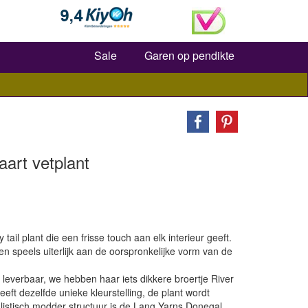
Zoeken
Sale
Garen op pendikte
art vetplant
ail plant die een frisse touch aan elk interieur geeft.
een speels uiterlijk aan de oorspronkelijke vorm van de
 leverbaar, we hebben haar iets dikkere broertje River
t dezelfde unieke kleurstelling, de plant wordt
alistisch modder structuur is de Lang Yarns Donegal