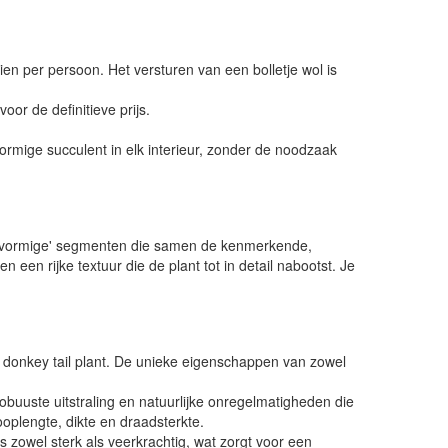
ien per persoon. Het versturen van een bolletje wol is
or de definitieve prijs.
ormige succulent in elk interieur, zonder de noodzaak
druifvormige' segmenten die samen de kenmerkende,
en rijke textuur die de plant tot in detail nabootst. Je
e donkey tail plant. De unieke eigenschappen van zowel
buuste uitstraling en natuurlijke onregelmatigheden die
ooplengte, dikte en draadsterkte.
 zowel sterk als veerkrachtig, wat zorgt voor een