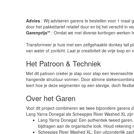
Advies
: Wij adviseren garens te bestellen voor 1 maat gr
door het pakkettarief relatief duur en bij het verschil in 
Garenprijs**
: Omdat we met diverse kortingen werken heb
Transformeer je huis met een zelfgehaakte donkey tail pl
van water of zonlicht. Laat je creativiteit de vrije loop e
Het Patroon & Techniek
Met dit patroon creëer je stap voor stap een levensechte
hangende structuur vormen. Door slimme stekencombinaties
leert hoe je deze segmenten op een stevige, doch flexibe
Over het Garen
Voor dit project combineren we twee bijzondere garens d
Lang Yarns Donegal als Scheepjes River Washed XL zijn es
Lang Yarns Donegal: Een authentiek tweed garen, g
bijdragen aan de organische look. Houd rekening met
Scheepjes River Washed XL: Een uitzonderlijk zach