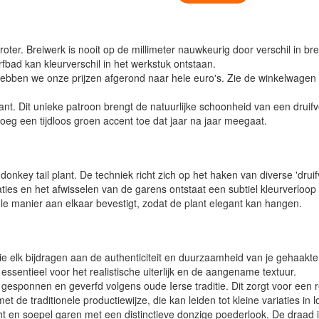
oter. Breiwerk is nooit op de millimeter nauwkeurig door verschil in bre
verfbad kan kleurverschil in het werkstuk ontstaan.
ben we onze prijzen afgerond naar hele euro's. Zie de winkelwagen vo
ant. Dit unieke patroon brengt de natuurlijke schoonheid van een druifv
n voeg een tijdloos groen accent toe dat jaar na jaar meegaat.
 donkey tail plant. De techniek richt zich op het haken van diverse '
 en het afwisselen van de garens ontstaat een subtiel kleurverloop en e
le manier aan elkaar bevestigt, zodat de plant elegant kan hangen.
ie elk bijdragen aan de authenticiteit en duurzaamheid van je gehaakt
sentieel voor het realistische uiterlijk en de aangename textuur.
esponnen en geverfd volgens oude Ierse traditie. Dit zorgt voor een ro
 de traditionele productiewijze, die kan leiden tot kleine variaties in l
t en soepel garen met een distinctieve donzige poederlook. De draad is