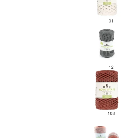
01
12
108