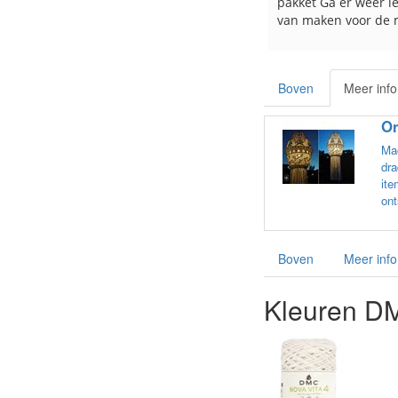
pakket Ga er weer l
van maken voor de 
les
e
Boven
Meer info
On
Mac
dra
ite
ont
Boven
Meer info
Kleuren DM