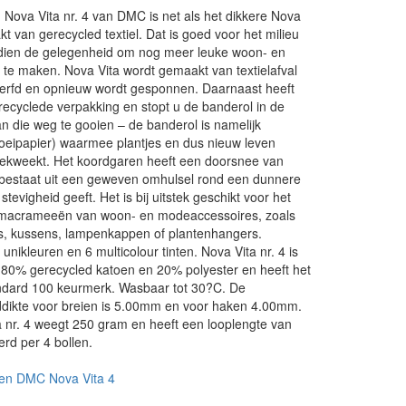
Nova Vita nr. 4 van DMC is net als het dikkere Nova
kt van gerecycled textiel. Dat is goed voor het milieu
dien de gelegenheid om nog meer leuke woon- en
te maken. Nova Vita wordt gemaakt van textielafval
erfd en opnieuw wordt gesponnen. Daarnaast heeft
ecyclede verpakking en stopt u de banderol in de
an die weg te gooien – de banderol is namelijk
roeipapier) waarmee plantjes en dus nieuw leven
kweekt. Het koordgaren heeft een doorsnee van
estaat uit een geweven omhulsel rond een dunnere
 stevigheid geeft. Het is bij uitstek geschikt voor het
 macrameeën van woon- en modeaccessoires, zoals
s, kussens, lampenkappen of plantenhangers.
 unikleuren en 6 multicolour tinten. Nova Vita nr. 4 is
 80% gerecycled katoen en 20% polyester en heeft het
ard 100 keurmerk. Wasbaar tot 30?C. De
dikte voor breien is 5.00mm en voor haken 4.00mm.
a nr. 4 weegt 250 gram en heeft een looplengte van
rd per 4 bollen.
en DMC Nova Vita 4