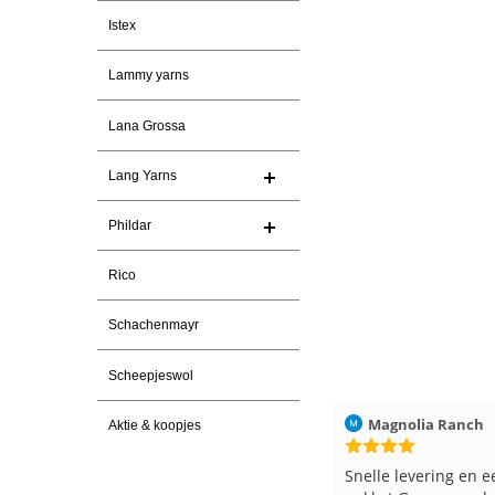
Istex
Lammy yarns
Lana Grossa
Lang Yarns
Phildar
Rico
Schachenmayr
Scheepjeswol
ren
Christel Vanderlinden
30-7-2026
Magnolia Ranch
Aktie & koopjes
Snelle levering. En prima garen
Snelle levering en e