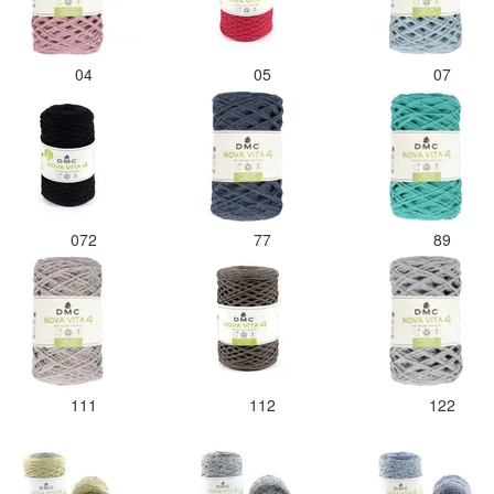
04
05
07
072
77
89
111
112
122