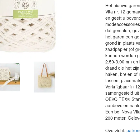
Het nieuwe garen 
Vita nr. 12 gemaa
en geeft u boven
modeaccessoires 
dat gemalen, gev
het garen een ger
grond in plaats v
zaadpapier (of g
kunnen worden ge
2.50-3.00mm en b
draad die het zijn
haken, breien of
tassen, placemat
Verkrijgbaar in 12
samengesteld uit
OEKO-TEX® Stand
aanbevolen naald
Een bol Nova Vit
200 meter. Geleve
Overzicht:
patron