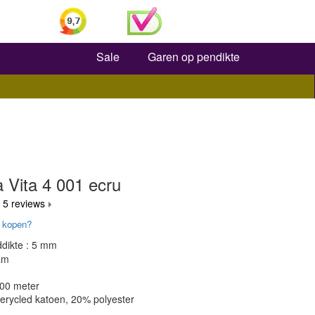
Zoeken
Sale
Garen op pendikte
Vita 4 001 ecru
 5 reviews
 kopen?
dikte : 5 mm
am
200 meter
gerycled katoen, 20% polyester