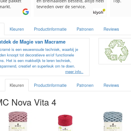
euke pakket
en breinaalden besteld, altijd heel
Top.
markt.
tevreden over de service.
Kleuren
Productinformatie
Patronen
Reviews
tdek de Magie van Macrame
ramé is een eeuwenoude techniek, waarbij je
den knoopt tot decoratieve en/of functionele
ms. Het is een makkelijk te leren techniek,
spannend, creatief en superleuk om te doen.
meer info..
Kleuren
Productinformatie
Patronen
Reviews
C Nova Vita 4