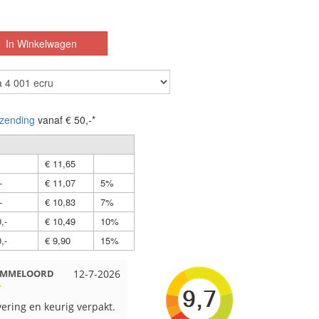
zending
vanaf € 50,-*
€ 11,65
-
€ 11,07
5%
-
€ 10,83
7%
,-
€ 10,49
10%
,-
€ 9,90
15%
 EMMELOORD
12-7-2026
Nell uit Beuningen
12-7-2026
vering en keurig verpakt.
Goed verpakt en snelgeleverd