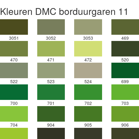
Kleuren DMC borduurgaren 11
3051
3052
3053
469
470
471
472
520
522
523
524
699
700
701
702
703
704
904
905
906