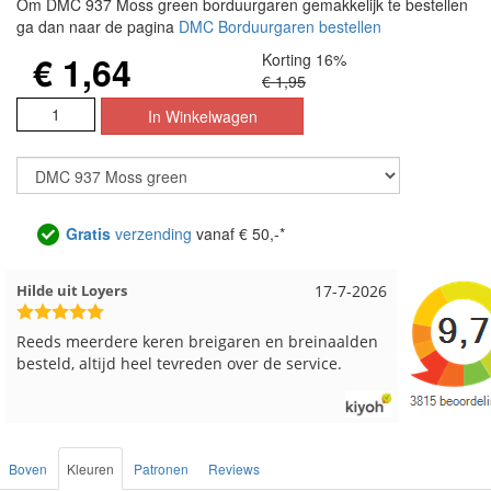
Om DMC 937 Moss green borduurgaren gemakkelijk te bestellen
ga dan naar de pagina
DMC Borduurgaren bestellen
€ 1,64
Korting 16%
€ 1,95
Gratis
verzending
vanaf € 50,-*
Hilde uit Loyers
17-7-2026
Loes uit
Reeds meerdere keren breigaren en breinaalden
Snelle le
besteld, altijd heel tevreden over de service.
Boven
Kleuren
Patronen
Reviews