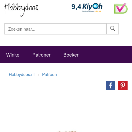
Zoeke
Winkel
Patronen
Boeken
Hobbydoos.nl
Patroon