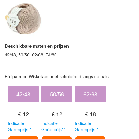
Beschikbare maten en prijzen
42/48, 50/56, 62/68, 74/80
Breipatroon Wikkelvest met schulprand langs de hals
42/48
50/56
62/68
€ 12
€ 12
€ 18
Indicatie
Indicatie
Indicatie
Garenprijs**
Garenprijs**
Garenprijs**