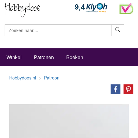
Zoeke
Winkel
Patronen
Boeken
Hobbydoos.nl
Patroon