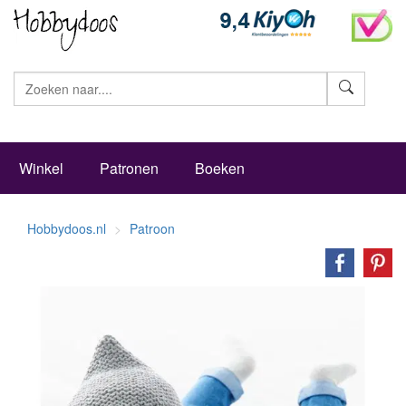
Zoeke
Winkel
Patronen
Boeken
Hobbydoos.nl
Patroon