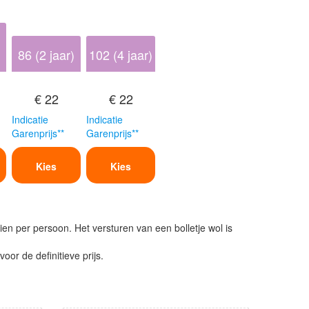
86 (2 jaar)
102 (4 jaar)
€ 22
€ 22
Indicatie
Indicatie
Garenprijs**
Garenprijs**
Kies
Kies
ien per persoon. Het versturen van een bolletje wol is
or de definitieve prijs.