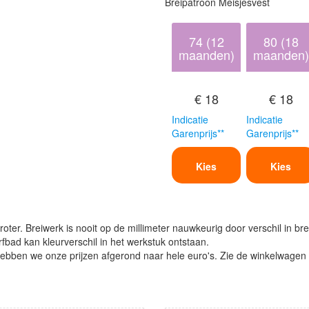
Breipatroon Meisjesvest
74 (12
80 (18
maanden)
maanden)
€ 18
€ 18
Indicatie
Indicatie
Garenprijs**
Garenprijs**
Kies
Kies
oter. Breiwerk is nooit op de millimeter nauwkeurig door verschil in bre
verfbad kan kleurverschil in het werkstuk ontstaan.
ben we onze prijzen afgerond naar hele euro's. Zie de winkelwagen vo