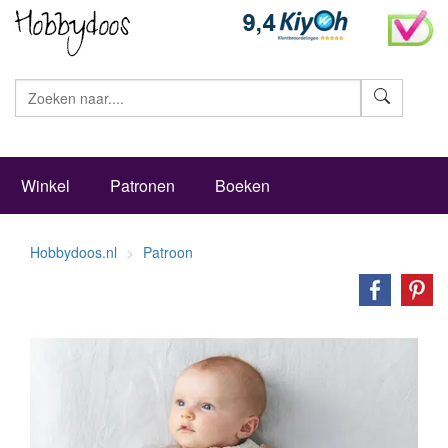
Zoeke
Winkel
Patronen
Boeken
Hobbydoos.nl
Patroon