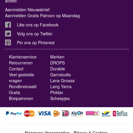
acties!
Aanmelden Nieuwsbrief
Aanmelden Gratis Patroon op Maandag
Like ons op Facebook
Volg ons op Twitter
Pin ons op Pinterest
Klantenservice
Merken
Retourneren
DROPS
Contact
Durable
Veel gestelde
Garnstudio
vragen
Lana Grossa
Rondbreinaald
Lang Yarns
Gratis
Phildar
Breipatronen
Scheepjes
Algemene Voorwaarden
Privacy & Cookies