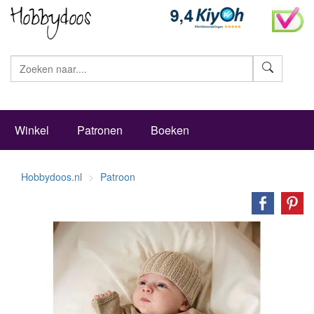
Zoeke
Winkel
Patronen
Boeken
Hobbydoos.nl
Patroon