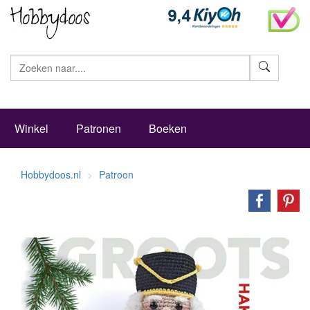
Zoeke
Winkel
Patronen
Boeken
Hobbydoos.nl
Patroon