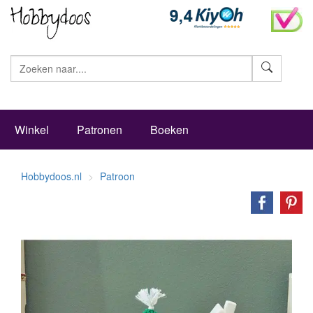
Zoeke
Winkel
Patronen
Boeken
Hobbydoos.nl
Patroon