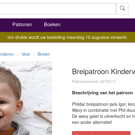
l
Patronen
Boeken
ivm drukte wordt uw bestelling maandag 10 augustus verwerkt.
inderen
Vest
Breien
Breipatroon Kinderv
Patroonnummer: 22723-11
Beschrijving van het patroon
Phildar breipatroon jack Igor, kin
Wavy in combinatie met Phil dou
De wavy galet is uitverkocht en h
een ander alternatief