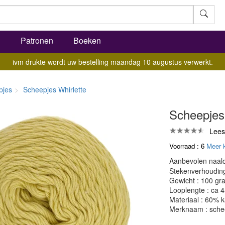
l
Patronen
Boeken
ivm drukte wordt uw bestelling maandag 10 augustus verwerkt.
pjes
Scheepjes Whirlette
Scheepjes 
Lees
Voorraad : 6
Meer 
Aanbevolen naald
Stekenverhouding:
Gewicht : 100 gr
Looplengte : ca 
Materiaal : 60% k
Merknaam : sche