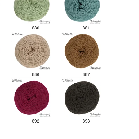
880
881
886
887
892
893