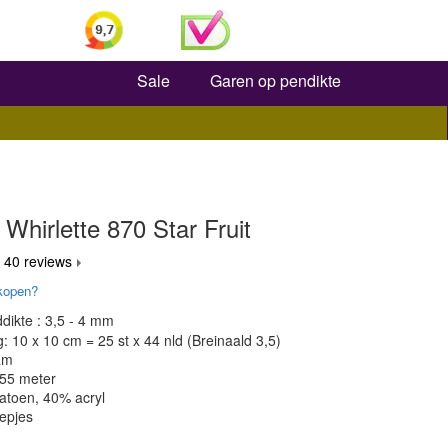
Zoeken
Sale
Garen op pendikte
Whirlette 870 Star Fruit
 40 reviews
kopen?
dikte : 3,5 - 4 mm
 10 x 10 cm = 25 st x 44 nld (Breinaald 3,5)
am
455 meter
atoen, 40% acryl
epjes