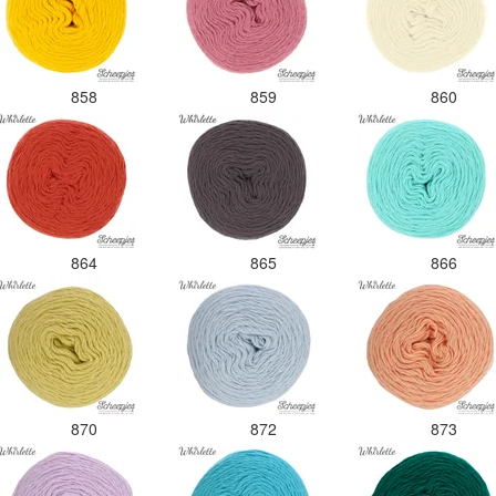
858
859
860
864
865
866
870
872
873