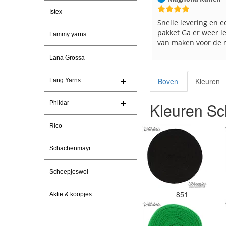
Istex
Snelle levering. En prima garen
Snelle levering en een
pakket Ga er weer leu
Lammy yarns
van maken voor de ma
s
Lana Grossa
Boven
Kleuren
Lang Yarns
Phildar
Kleuren Sc
Rico
Schachenmayr
Scheepjeswol
851
Aktie & koopjes