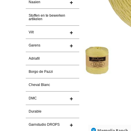
Naaien
Stoffen en te bewerken
artikelen
Vilt
Garens
Adriafil
Borgo de Pazzi
Cheval Blanc
DMC
Durable
Garnstudio DROPS
26
Christel Vanderlinden
30-7-2026
Magnolia Ranch