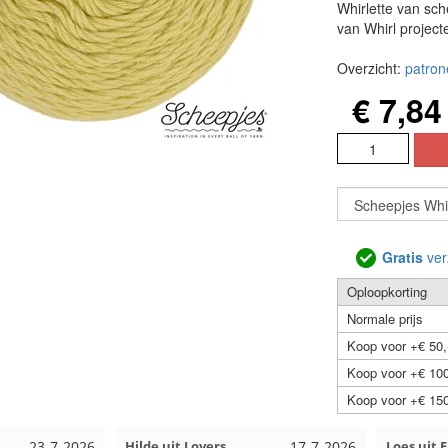
Whirlette van sche
van Whirl project
Overzicht:
patron
€ 7,84
Gratis
ver
Oploopkorting
Normale prijs
Koop voor +€ 50,
Koop voor +€ 100
Koop voor +€ 150
23-7-2026
Hilde uit Loyers
17-7-2026
Loes uit 