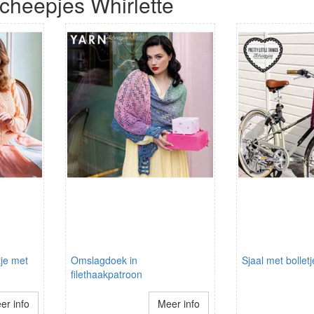
cheepjes Whirlette
tje met
Omslagdoek in
Sjaal met bolletj
filethaakpatroon
er info
Meer info