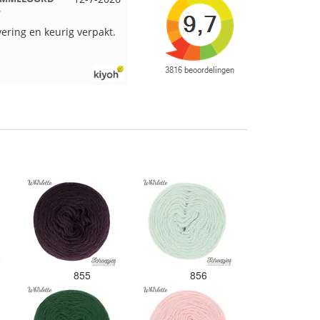
ring en keurig verpakt.
Goed verpakt en snelgeleverd
855
856