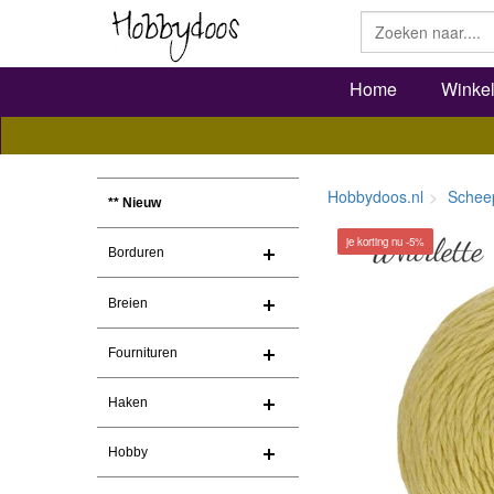
Home
Winke
Hobbydoos.nl
Schee
** Nieuw
je korting nu -5%
Borduren
Breien
Fournituren
Haken
Hobby